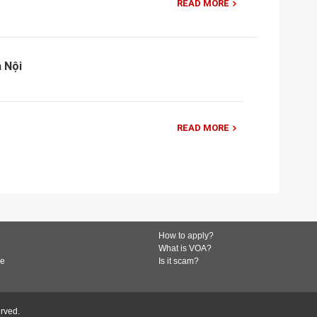
READ MORE
 Nội
READ MORE
How to apply?
What is VOA?
de
Is it scam?
erved.