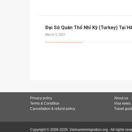
Đại Sứ Quán Thổ Nhỉ Kỳ (Turkey) Tại Hà
March 5, 2021
Privacy policy
About us
Terms & Condition
Visa news
Cancellation & refund policy
Travel gui
Copyright © 2008-2026. Vietnamimmigration.org - All rights res