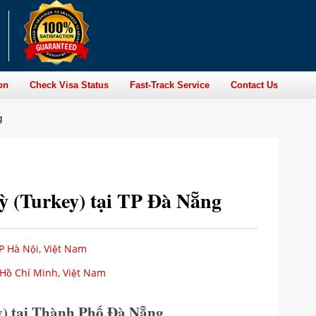
on
Check Visa Status
Fast-Track Service
Contact Us
g
 (Turkey) tại TP Đà Nẵng
P Hà Nội, Việt Nam
 Hồ Chí Minh, Việt Nam
) tại Thành Phố Đà Nẵng