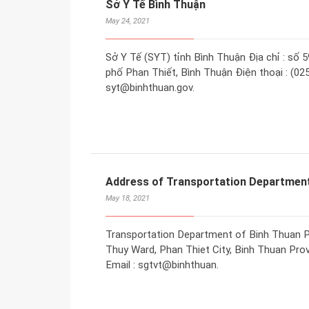
Sở Y Tế Bình Thuận
May 24, 2021
Sở Y Tế (SYT) tỉnh Bình Thuận Địa chỉ : số
phố Phan Thiết, Bình Thuận Điện thoại : (025
syt@binhthuan.gov.
Address of Transportation Department
May 18, 2021
Transportation Department of Binh Thuan P
Thuy Ward, Phan Thiet City, Binh Thuan Prov
Email : sgtvt@binhthuan.