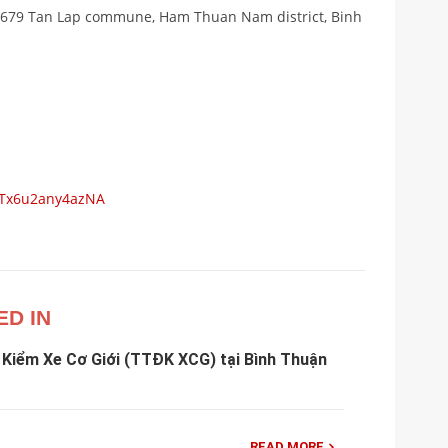
 #679 Tan Lap commune, Ham Thuan Nam district, Binh
TTx6u2any4azNA
ED IN
Kiểm Xe Cơ Giới (TTĐK XCG) tại Bình Thuận
READ MORE