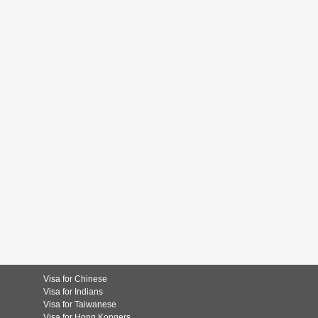
Visa for Chinese
Visa for Indians
Visa for Taiwanese
Visa for Hong Kongers