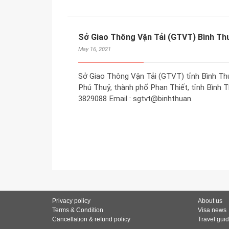
Sở Giao Thông Vận Tải (GTVT) Bình Th
May 16, 2021
Sở Giao Thông Vận Tải (GTVT) tỉnh Bình Th
Phú Thuỷ, thành phố Phan Thiết, tỉnh Bình Th
3829088 Email : sgtvt@binhthuan.
Privacy policy
About us
Terms & Condition
Visa news
Cancellation & refund policy
Travel gui