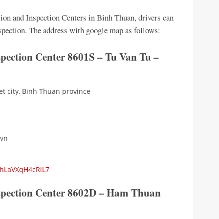
tion and Inspection Centers in Binh Thuan, drivers can
inspection. The address with google map as follows:
spection Center 8601S – Tu Van Tu –
et city, Binh Thuan province
.vn
whLaVXqH4cRiL7
nspection Center 8602D – Ham Thuan