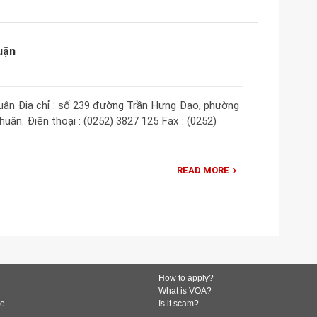
uận
uận Địa chỉ : số 239 đường Trần Hưng Đạo, phường
uận. Điện thoại : (0252) 3827 125 Fax : (0252)
READ MORE
How to apply?
What is VOA?
de
Is it scam?