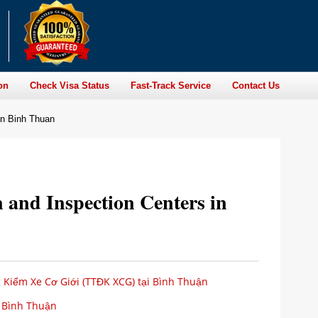
on
Check Visa Status
Fast-Track Service
Contact Us
in Binh Thuan
n and Inspection Centers in
Kiểm Xe Cơ Giới (TTĐK XCG) tại Bình Thuận
 Bình Thuận