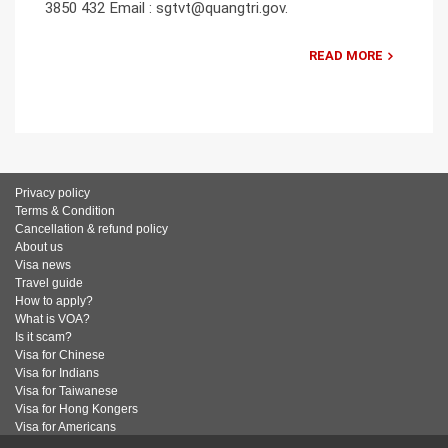
3850 432 Email : sgtvt@quangtri.gov.
READ MORE
Privacy policy
Terms & Condition
Cancellation & refund policy
About us
Visa news
Travel guide
How to apply?
What is VOA?
Is it scam?
Visa for Chinese
Visa for Indians
Visa for Taiwanese
Visa for Hong Kongers
Visa for Americans