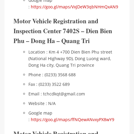
Google map
:
https://goo.gl/maps/VxJDeW3qbNHmQxAN9
Motor Vehicle Registration and
Inspection Center 7402S – Dien Bien
Phu – Dong Ha – Quang Tri
Location : Km 4 +700 Dien Bien Phu street
(National Highway 9D), Dong Luong ward,
Dong Ha city, Quang Tri province
Phone : (0233) 3568 688
Fax : (0233) 3522 689
Email : tchcdkqt@gmail.com
Website : N/A
Google map
:
https://goo.gl/maps/ffNQewANvxyPX8wY9
Motor Vehicle Registration and