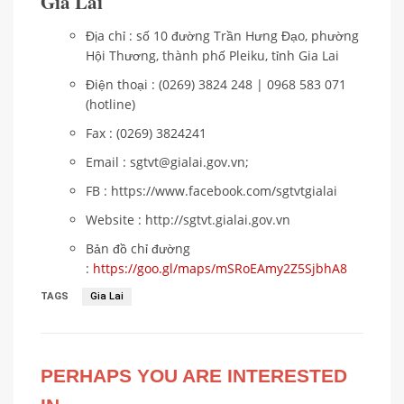
Gia Lai
Địa chỉ : số 10 đường Trần Hưng Đạo, phường
Hội Thương, thành phố Pleiku, tỉnh Gia Lai
Điện thoại : (0269) 3824 248 | 0968 583 071
(hotline)
Fax : (0269) 3824241
Email : sgtvt@gialai.gov.vn;
FB : https://www.facebook.com/sgtvtgialai
Website : http://sgtvt.gialai.gov.vn
Bản đồ chỉ đường
:
https://goo.gl/maps/mSRoEAmy2Z5SjbhA8
TAGS
Gia Lai
PERHAPS YOU ARE INTERESTED