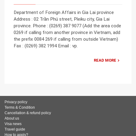
Department of Foreign Affairs in Gia Lai province
Address : 02 Trần Phú street, Pleiku city, Gia Lai
province. Phone : (0269) 387 9077 (Add the area code
0269 if calling from another province in Vietnam, add
the prefix 0084 269 if calling from outside Vietnam)
Fax : (0269) 382 1994 Email : vp.
READ MORE
Privacy policy
Terms & Condition
Cancellation & refund policy
About us
Visa news
Travel guide
How to apply?