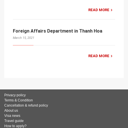
READ MORE
Foreign Affairs Department in Thanh Hoa
March 15, 2021
READ MORE
Privacy policy
Terms & Condition
Cancellation & refund policy
About us
Visa news
Travel guide
How to apply?