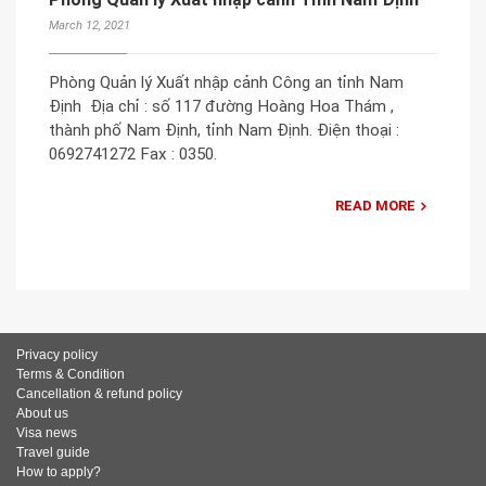
March 12, 2021
Phòng Quản lý Xuất nhập cảnh Công an tỉnh Nam
Định Địa chỉ : số 117 đường Hoàng Hoa Thám ,
thành phố Nam Định, tỉnh Nam Định. Điện thoại :
0692741272 Fax : 0350.
READ MORE
Privacy policy
Terms & Condition
Cancellation & refund policy
About us
Visa news
Travel guide
How to apply?