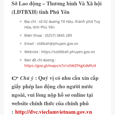
Sở Lao động – Thương binh Và Xã hội
(LĐTBXH) tỉnh Phú Yên
Địa chỉ : số 02 đường Tố Hữu, thành phố Tuy
Hòa, tỉnh Phú Yên
Điện thoại : (0257) 3845 289
Email : sldtbxh@phuyen.gov.vn
Website : https://soldtbxh.phuyen.gov.vn
Bản đồ chỉ đường :
https://goo.gl/maps/x7x1o5WZPXgK4Mfu9
👉
Chú ý
: Quý vị có nhu cầu xin cấp
giấy phép lao động cho người nước
ngoài, vui lòng nộp hồ sơ online tại
website chính thức của chính phủ
:
http://dvc.vieclamvietnam.gov.vn