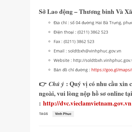
Sở Lao động – Thương binh Và Xã
Địa chỉ : số 04 đường Hai Bà Trưng, ph
Điện thoại : (0211) 3862 523
Fax : (0211) 3862 523
Email : soldtbxh@vinhphuc.gov.vn
Website : http://soldtbxh.vinhphuc.gov
Bản đồ chỉ đường :
https://goo.gl/ma
👉
Chú ý
: Quý vị có nhu cầu xin 
ngoài, vui lòng nộp hồ sơ online t
:
http://dvc.vieclamvietnam.gov.vn
TAGS
Vinh Phuc