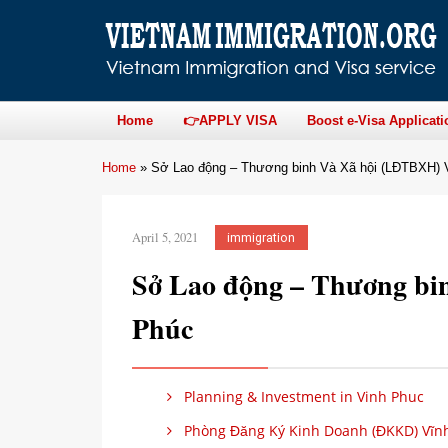
Home
👉APPLY VISA
Boost e-Visa Applicati
Home
»
Sở Lao động – Thương binh Và Xã hội (LĐTBXH) 
April 5, 2021
immigration
Sở Lao động – Thương b
Phúc
Planning & Investment in Vinh Phuc
Phòng Đăng Ký Kinh Doanh (ĐKKD) Vĩn