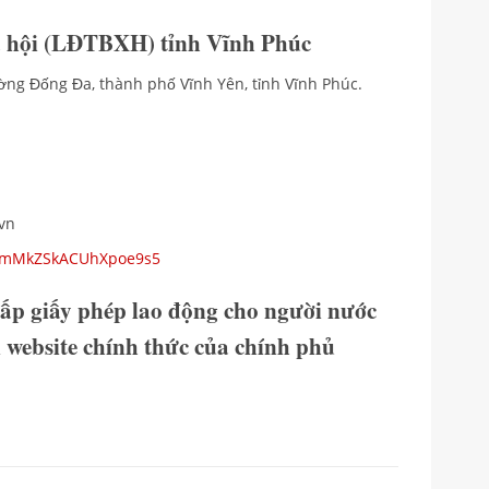
 hội (LĐTBXH) tỉnh Vĩnh Phúc
ường Đống Đa, thành phố Vĩnh Yên, tỉnh Vĩnh Phúc.
.vn
ps/mMkZSkACUhXpoe9s5
cấp giấy phép lao động cho người nước
ại website chính thức của chính phủ