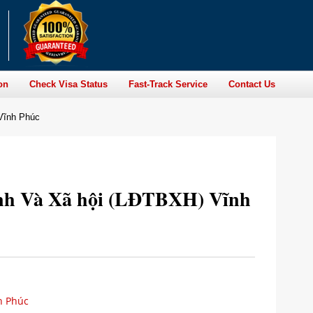
on
Check Visa Status
Fast-Track Service
Contact Us
Vĩnh Phúc
inh Và Xã hội (LĐTBXH) Vĩnh
h Phúc