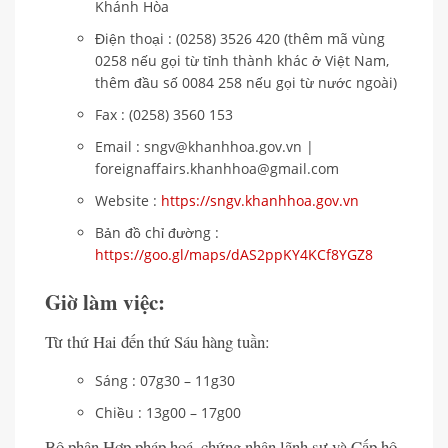
Khánh Hòa
Điện thoại : (0258) 3526 420 (thêm mã vùng
0258 nếu gọi từ tỉnh thành khác ở Việt Nam,
thêm đầu số 0084 258 nếu gọi từ nước ngoài)
Fax : (0258) 3560 153
Email : sngv@khanhhoa.gov.vn |
foreignaffairs.khanhhoa@gmail.com
Website :
https://sngv.khanhhoa.gov.vn
Bản đồ chỉ đường :
https://goo.gl/maps/dAS2ppKY4KCf8YGZ8
Giờ làm việc:
Từ thứ Hai đến thứ Sáu hàng tuần:
Sáng : 07g30 – 11g30
Chiều : 13g00 – 17g00
Bộ phận Hợp pháp hoá, chứng nhận lãnh sự và Cấp hộ