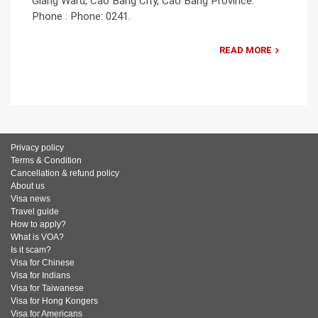
Giang Ward, Cao Bang City, Cao Bang Province.
Phone : Phone: 0241.
READ MORE
Privacy policy
Terms & Condition
Cancellation & refund policy
About us
Visa news
Travel guide
How to apply?
What is VOA?
Is it scam?
Visa for Chinese
Visa for Indians
Visa for Taiwanese
Visa for Hong Kongers
Visa for Americans