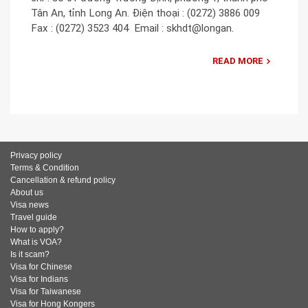
Tân An, tỉnh Long An. Điện thoại : (0272) 3886 009 ​
Fax : (0272) 3523 404 ​ Email : skhdt@longan.
READ MORE
Privacy policy
Terms & Condition
Cancellation & refund policy
About us
Visa news
Travel guide
How to apply?
What is VOA?
Is it scam?
Visa for Chinese
Visa for Indians
Visa for Taiwanese
Visa for Hong Kongers