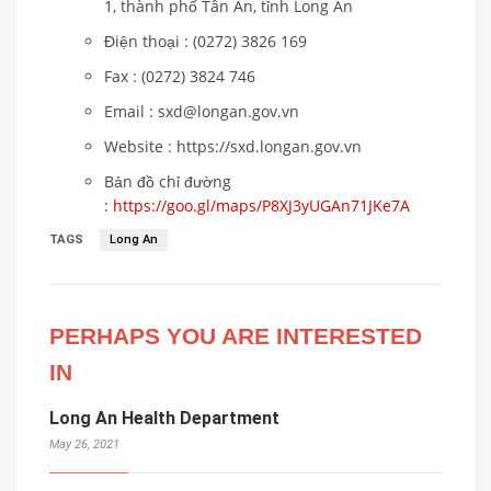
1​, thành phố Tân An, tỉnh Long An
Điện thoại : (0272) 3826 169 ​
Fax : (0272) 3824 746 ​
Email : sxd@longan.gov.vn
Website : https://sxd.longan.gov.vn
Bản đồ chỉ đường
:
https://goo.gl/maps/P8XJ3yUGAn71JKe7A
TAGS
Long An
PERHAPS YOU ARE INTERESTED
IN
Long An Health Department
May 26, 2021