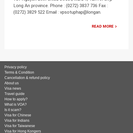
Long An province. Phone : (0272) 3837 736 Fax :
(0272) 3829 522 Email : vpsotuphap@longan.
READ MORE
Privacy policy
Terms & Condition
Cancellation & refund policy
About us
Visa news
Travel guide
How to apply?
What is VOA?
Is it scam?
Visa for Chinese
Visa for Indians
Visa for Taiwanese
Visa for Hong Kongers