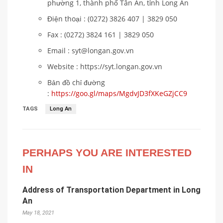
phường 1, thành phố Tân An, tỉnh Long An ​
Điện thoại : (0272) ​​3826 407 | 3829 050 ​
Fax : (0272) 3824 161 | 3829 050 ​
Email : syt@longan.gov.vn ​​​
Website : https://syt.longan.gov.vn
Bản đồ chỉ đường
:
https://goo.gl/maps/MgdvJD3fXKeGZjCC9
TAGS
Long An
PERHAPS YOU ARE INTERESTED
IN
Address of Transportation Department in Long
An
May 18, 2021