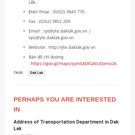
Lắk.
Điện thoại : (0262) 3843 770
Fax : (0262) 3852 209
Email : syt@yte.daklak.gov.vn |
vps@yte.daklak.gov.vn
Website : http://yte.daklak.gov.vn
Bản đồ chỉ đường
:
https://goo.gl/maps/jqmSADtGAtUQxmo2A
TAGS
Dak Lak
PERHAPS YOU ARE INTERESTED
IN
Address of Transportation Department in Dak
Lak