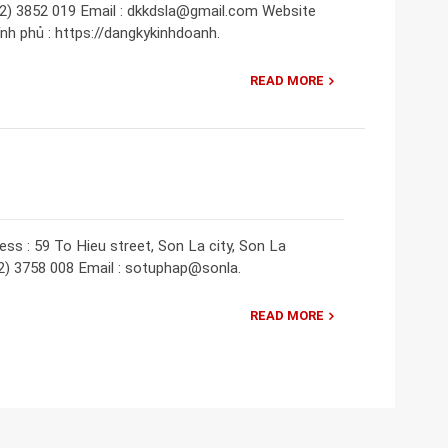
212) 3852 019 Email : dkkdsla@gmail.com Website
nh phủ : https://dangkykinhdoanh.
READ MORE
ss : 59 To Hieu street, Son La city, Son La
12) 3758 008 Email : sotuphap@sonla.
READ MORE