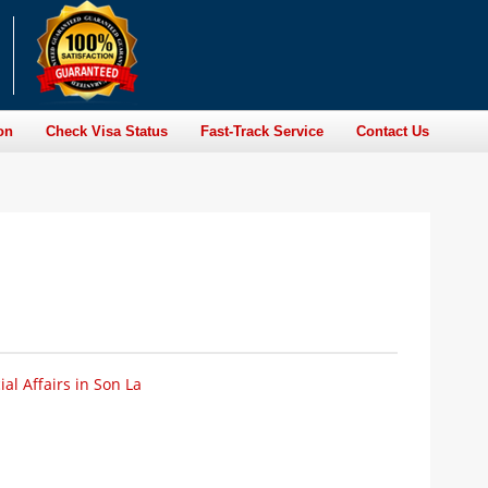
on
Check Visa Status
Fast-Track Service
Contact Us
al Affairs in Son La