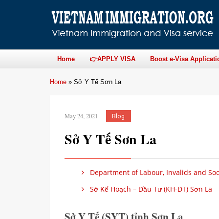
Home
👉APPLY VISA
Boost e-Visa Applicati
Home
»
Sở Y Tế Sơn La
May 24, 2021
Blog
Sở Y Tế Sơn La
Department of Labour, Invalids and Soci
Sở Kế Hoạch – Đầu Tư (KH-ĐT) Sơn La
Sở Y Tế (SYT) tỉnh Sơn La