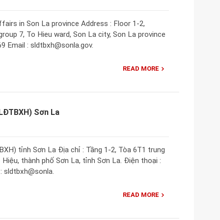
fairs in Son La province Address : Floor 1-2,
group 7, To Hieu ward, Son La city, Son La province
69 Email : sldtbxh@sonla.gov.
READ MORE
(LĐTBXH) Sơn La
H) tỉnh Sơn La Địa chỉ : Tầng 1-2, Tòa 6T1 trung
Hiệu, thành phố Sơn La, tỉnh Sơn La. Điện thoại :
 : sldtbxh@sonla.
READ MORE