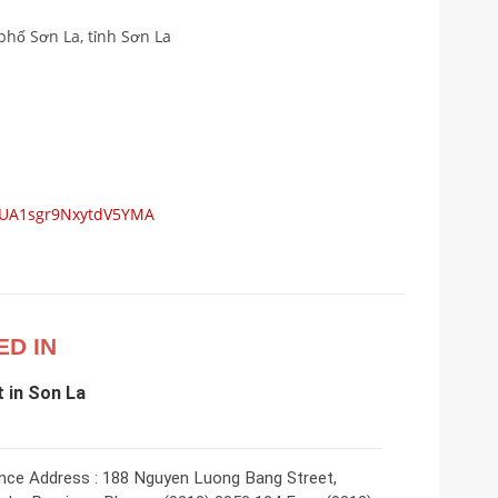
 phố Sơn La, tỉnh Sơn La
s/UA1sgr9NxytdV5YMA
ED IN
 in Son La
nce Address : 188 Nguyen Luong Bang Street,