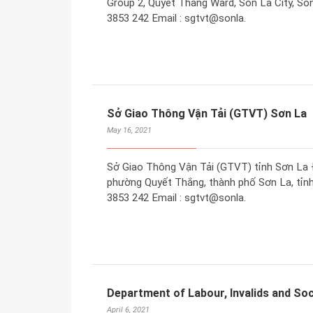
Group 2, Quyet Thang Ward, Son La City, Son
3853 242 Email : sgtvt@sonla.
Sở Giao Thông Vận Tải (GTVT) Sơn La
May 16, 2021
Sở Giao Thông Vận Tải (GTVT) tỉnh Sơn La Đ
phường Quyết Thắng, thành phố Sơn La, tỉnh 
3853 242 Email : sgtvt@sonla.
Department of Labour, Invalids and Soci
April 6, 2021