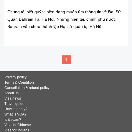
Chúng tôi biết quý vị hiện đang muốn tìm thông tin về Đại Sứ
Quán Bahrain Tại Hà Nội. Nhưng hiện tại, chính phủ nước
Bahrain vẫn chưa thành lập Đại sứ quán tại Hà Nội.
READ MORE
1
Privacy policy
Terms & Condition
Cancellation & refund policy
About us
Visa news
Travel guide
How to apply?
What is VOA?
Is it scam?
Visa for Chinese
Visa for Indians