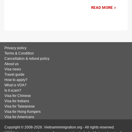
READ MORE
Privacy policy
Terms & Condition
Cancellation & refund policy
About us
Visa news
Travel guide
How to apply?
What is VOA?
Is it scam?
Visa for Chinese
Visa for Indians
Visa for Taiwanese
Visa for Hong Kongers
Visa for Americans
Copyright © 2008-2026. Vietnamimmigration.org - All rights reserved.