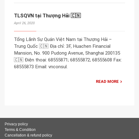
TLSQVN tại Thượng Hải 🇨🇳
April 26, 2020
Tổng Lãnh Sự Quán Việt Nam tại Thượng Hải –
Trung Quốc 🇨🇳 Địa chỉ: 3F, Huachen Financial
Mansion, No. 900 Pudong Avenue, Shanghai 200135
🇨🇳 Điện thoại: 68555871; 68555872; 68555608 Fax:
68555873 Email: vnconsul.
READ MORE
Privacy policy
Terms & Condition
Cancellation & refund policy