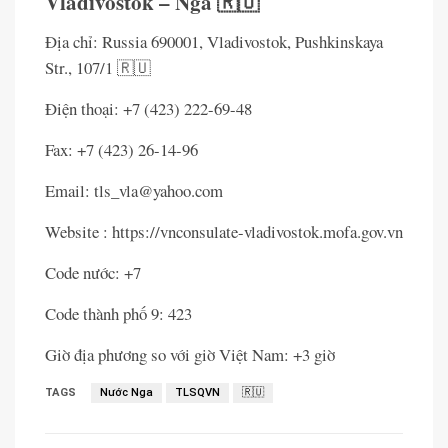
Vladivostok – Nga 🇷🇺
Địa chỉ: Russia 690001, Vladivostok, Pushkinskaya
Str., 107/1 🇷🇺
Điện thoại: +7 (423) 222-69-48
Fax: +7 (423) 26-14-96
Email: tls_vla@yahoo.com
Website : https://vnconsulate-vladivostok.mofa.gov.vn
Code nước: +7
Code thành phố 9: 423
Giờ địa phương so với giờ Việt Nam: +3 giờ
TAGS
Nước Nga
TLSQVN
🇷🇺