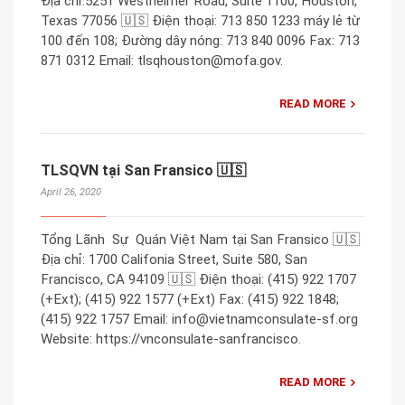
Địa chỉ:5251 Westheimer Road, Suite 1100, Houston,
Texas 77056 🇺🇸 Điện thoại: 713 850 1233 máy lẻ từ
100 đến 108; Đường dây nóng: 713 840 0096 Fax: 713
871 0312 Email: tlsqhouston@mofa.gov.
READ MORE
TLSQVN tại San Fransico 🇺🇸
April 26, 2020
Tổng Lãnh Sự Quán Việt Nam tại San Fransico 🇺🇸
Địa chỉ: 1700 Califonia Street, Suite 580, San
Francisco, CA 94109 🇺🇸 Điện thoại: (415) 922 1707
(+Ext); (415) 922 1577 (+Ext) Fax: (415) 922 1848;
(415) 922 1757 Email: info@vietnamconsulate-sf.org
Website: https://vnconsulate-sanfrancisco.
READ MORE