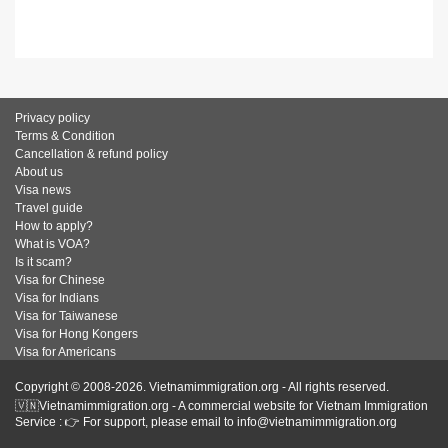
Privacy policy
Terms & Condition
Cancellation & refund policy
About us
Visa news
Travel guide
How to apply?
What is VOA?
Is it scam?
Visa for Chinese
Visa for Indians
Visa for Taiwanese
Visa for Hong Kongers
Visa for Americans
Copyright © 2008-2026. Vietnamimmigration.org - All rights reserved.
🇻🇳Vietnamimmigration.org - A commercial website for Vietnam Immigration
Service : 👉 For support, please email to info@vietnamimmigration.org