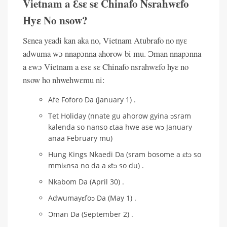
Vietnam a Ɛsɛ sɛ Chinafo Nsrahwɛfo
Hyɛ No nsow?
Sɛnea yɛadi kan aka no, Vietnam Atubrafo no nyɛ
adwuma wɔ nnapɔnna ahorow bi mu. Ɔman nnapɔnna
a ɛwɔ Vietnam a ɛsɛ sɛ Chinafo nsrahwɛfo hyɛ no
nsow ho nhwehwɛmu ni:
Afe Foforo Da (January 1) .
Tet Holiday (nnate gu ahorow gyina ɔsram
kalenda so nanso ɛtaa hwe ase wɔ January
anaa February mu)
Hung Kings Nkaedi Da (sram bosome a ɛtɔ so
mmiɛnsa no da a ɛtɔ so du) .
Nkabom Da (April 30) .
Adwumayɛfoɔ Da (May 1) .
Ɔman Da (September 2) .