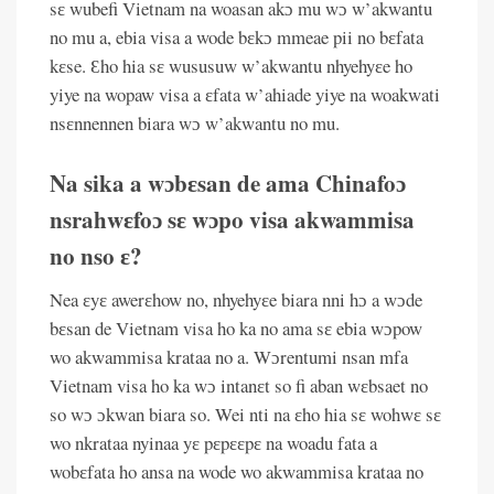
sɛ wubefi Vietnam na woasan akɔ mu wɔ w’akwantu
no mu a, ebia visa a wode bɛkɔ mmeae pii no bɛfata
kɛse. Ɛho hia sɛ wususuw w’akwantu nhyehyɛe ho
yiye na wopaw visa a ɛfata w’ahiade yiye na woakwati
nsɛnnennen biara wɔ w’akwantu no mu.
Na sika a wɔbɛsan de ama Chinafoɔ
nsrahwɛfoɔ sɛ wɔpo visa akwammisa
no nso ɛ?
Nea ɛyɛ awerɛhow no, nhyehyɛe biara nni hɔ a wɔde
bɛsan de Vietnam visa ho ka no ama sɛ ebia wɔpow
wo akwammisa krataa no a. Wɔrentumi nsan mfa
Vietnam visa ho ka wɔ intanɛt so fi aban wɛbsaet no
so wɔ ɔkwan biara so. Wei nti na ɛho hia sɛ wohwɛ sɛ
wo nkrataa nyinaa yɛ pɛpɛɛpɛ na woadu fata a
wobɛfata ho ansa na wode wo akwammisa krataa no