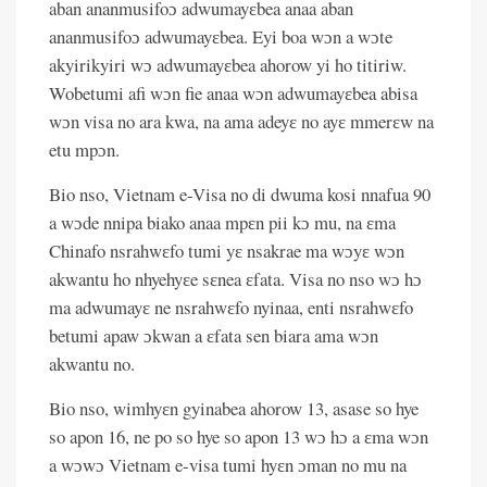
aban ananmusifoɔ adwumayɛbea anaa aban
ananmusifoɔ adwumayɛbea. Eyi boa wɔn a wɔte
akyirikyiri wɔ adwumayɛbea ahorow yi ho titiriw.
Wobetumi afi wɔn fie anaa wɔn adwumayɛbea abisa
wɔn visa no ara kwa, na ama adeyɛ no ayɛ mmerɛw na
etu mpɔn.
Bio nso, Vietnam e-Visa no di dwuma kosi nnafua 90
a wɔde nnipa biako anaa mpɛn pii kɔ mu, na ɛma
Chinafo nsrahwɛfo tumi yɛ nsakrae ma wɔyɛ wɔn
akwantu ho nhyehyɛe sɛnea ɛfata. Visa no nso wɔ hɔ
ma adwumayɛ ne nsrahwɛfo nyinaa, enti nsrahwɛfo
betumi apaw ɔkwan a ɛfata sen biara ama wɔn
akwantu no.
Bio nso, wimhyɛn gyinabea ahorow 13, asase so hye
so apon 16, ne po so hye so apon 13 wɔ hɔ a ɛma wɔn
a wɔwɔ Vietnam e-visa tumi hyɛn ɔman no mu na