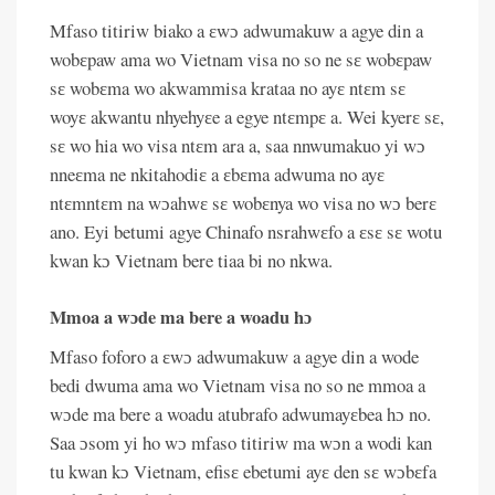
Mfaso titiriw biako a ɛwɔ adwumakuw a agye din a
wobɛpaw ama wo Vietnam visa no so ne sɛ wobɛpaw
sɛ wobɛma wo akwammisa krataa no ayɛ ntɛm sɛ
woyɛ akwantu nhyehyɛe a egye ntɛmpɛ a. Wei kyerɛ sɛ,
sɛ wo hia wo visa ntɛm ara a, saa nnwumakuo yi wɔ
nneɛma ne nkitahodiɛ a ɛbɛma adwuma no ayɛ
ntɛmntɛm na wɔahwɛ sɛ wobɛnya wo visa no wɔ berɛ
ano. Eyi betumi agye Chinafo nsrahwɛfo a ɛsɛ sɛ wotu
kwan kɔ Vietnam bere tiaa bi no nkwa.
Mmoa a wɔde ma bere a woadu hɔ
Mfaso foforo a ɛwɔ adwumakuw a agye din a wode
bedi dwuma ama wo Vietnam visa no so ne mmoa a
wɔde ma bere a woadu atubrafo adwumayɛbea hɔ no.
Saa ɔsom yi ho wɔ mfaso titiriw ma wɔn a wodi kan
tu kwan kɔ Vietnam, efisɛ ebetumi ayɛ den sɛ wɔbɛfa