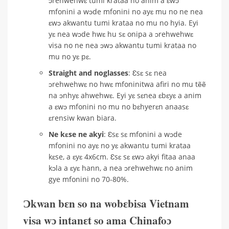
ɔrehwehwɛ tumi krataa no anim a ɛwɔ
mfonini a wɔde mfonini no ayɛ mu no ne nea
ɛwɔ akwantu tumi krataa no mu no hyia. Eyi
yɛ nea wɔde hwɛ hu sɛ onipa a ɔrehwehwɛ
visa no ne nea ɔwɔ akwantu tumi krataa no
mu no yɛ pɛ.
Straight and noglasses
: Ɛsɛ sɛ nea
ɔrehwehwɛ no hwɛ mfoninitwa afiri no mu tẽẽ
na ɔnhyɛ ahwehwɛ. Eyi yɛ sɛnea ɛbɛyɛ a anim
a ɛwɔ mfonini no mu no bɛhyerɛn anaasɛ
ɛrensiw kwan biara.
Ne kɛse ne akyi
: Ɛsɛ sɛ mfonini a wɔde
mfonini no ayɛ no yɛ akwantu tumi krataa
kɛse, a ɛyɛ 4x6cm. Ɛsɛ sɛ ɛwɔ akyi fitaa anaa
kɔla a ɛyɛ hann, a nea ɔrehwehwɛ no anim
gye mfonini no 70-80%.
Ɔkwan bɛn so na wobɛbisa Vietnam
visa wɔ intanɛt so ama Chinafoɔ