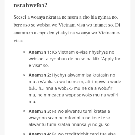
nsrahwɛfoɔ?
Seesei a woanya nkrataa ne nsɛm a ɛho hia nyinaa no,
bere aso sɛ wobisa wo Vietnam visa wɔ intanɛt so. Di
anammɔn a ɛnyɛ den yi akyi na woanya wo Vietnam e-
visa:
Anamɔn 1:
Kɔ Vietnam e-visa nhyehyɛe no
wɛbsaet a ɛyɛ aban de no so na klik “Apply for
e-visa” so.
Anamɔn 2:
Hyehyɛ akwammisa kratasin no
mu a w’ankasa wo ho nsɛm, atirimpɔw a wode
bɛkɔ hɔ, nna a wobɛkɔ mu ne da a wobɛfiri
mu, ne mmeaeɛ a wopɛ sɛ wokɔ mu na wofiri
mu.
Anamɔn 3:
Fa wo akwantu tumi krataa a
wɔayɛ no scan ne mfonini a ne kɛse te sɛ
akwantu tumi krataa nnansa yi no gu so.
Anamɔn 4:
Fa wo credit/debit card tua visa