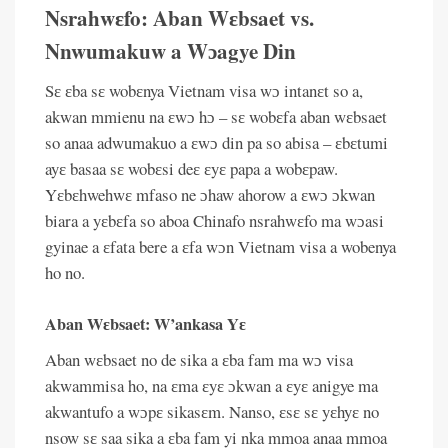
Nsrahwɛfo: Aban Wɛbsaet vs.
Nnwumakuw a Wɔagye Din
Sɛ ɛba sɛ wobɛnya Vietnam visa wɔ intanɛt so a,
akwan mmienu na ɛwɔ hɔ – sɛ wobɛfa aban wɛbsaet
so anaa adwumakuo a ɛwɔ din pa so abisa – ɛbɛtumi
ayɛ basaa sɛ wobɛsi deɛ ɛyɛ papa a wobɛpaw.
Yɛbɛhwehwɛ mfaso ne ɔhaw ahorow a ɛwɔ ɔkwan
biara a yɛbɛfa so aboa Chinafo nsrahwɛfo ma wɔasi
gyinae a ɛfata bere a ɛfa wɔn Vietnam visa a wobenya
ho no.
Aban Wɛbsaet: W’ankasa Yɛ
Aban wɛbsaet no de sika a ɛba fam ma wɔ visa
akwammisa ho, na ɛma ɛyɛ ɔkwan a ɛyɛ anigye ma
akwantufo a wɔpɛ sikasɛm. Nanso, ɛsɛ sɛ yɛhyɛ no
nsow sɛ saa sika a ɛba fam yi nka mmoa anaa mmoa