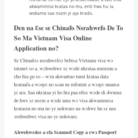
akwammisa krataa no mu, enti hwɛ hu sɛ
wobɛma saa nsɛm yi ayɛ krado.
Dɛn na Ɛsɛ sɛ Chinafo Nsrahwɛfo De To
So Ma Vietnam Visa Online
Application no?
Sɛ Chinafoɔ nsrahwɛfoɔ bɛbisa Vietnam visa wɔ
intanɛt so a, wɔhwehwɛ sɛ wɔde nkrataa mmienu a
ɛho hia gu so – wɔn akwantuo tumi krataa data
krataafa a wɔayɛ no scan ne mfonini a wɔayɛ nnansa
yi ara. Saa nkrataa yi ho hia paa efisɛ wɔde di dwuma
de hwɛ sɛ nsɛm a wɔde ama wɔ visa akwammisa
kratasin no mu no yɛ nokware na wɔhwɛ hu sɛ nea
ɔrehwehwɛ visa no yɛ nokware.
Ahwehwɛdeɛ a ɛfa Scanned Copy a ɛwɔ Passport