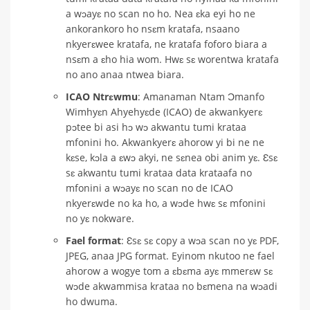
a wɔayɛ no scan no ho. Nea ɛka eyi ho ne
ankorankoro ho nsɛm kratafa, nsaano
nkyerɛwee kratafa, ne kratafa foforo biara a
nsɛm a ɛho hia wom. Hwɛ sɛ worentwa kratafa
no ano anaa ntwea biara.
ICAO Ntrɛwmu
: Amanaman Ntam Ɔmanfo
Wimhyɛn Ahyehyɛde (ICAO) de akwankyerɛ
pɔtee bi asi hɔ wɔ akwantu tumi krataa
mfonini ho. Akwankyerɛ ahorow yi bi ne ne
kɛse, kɔla a ɛwɔ akyi, ne sɛnea obi anim yɛ. Ɛsɛ
sɛ akwantu tumi krataa data krataafa no
mfonini a wɔayɛ no scan no de ICAO
nkyerɛwde no ka ho, a wɔde hwɛ sɛ mfonini
no yɛ nokware.
Fael format
: Ɛsɛ sɛ copy a wɔa scan no yɛ PDF,
JPEG, anaa JPG format. Eyinom nkutoo ne fael
ahorow a wogye tom a ɛbɛma ayɛ mmerɛw sɛ
wɔde akwammisa krataa no bɛmena na wɔadi
ho dwuma.