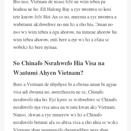
Bio nso, Vietnam de nsase fɛfɛ ne wim tebea pa
hoahoa ne ho. Efi Halong Bay a ɛyɛ nwonwa so kosi
tete kurow fɛfɛ Hoi An so no, nneɛma a ɛyɛ nwonwa a
wubetumi akɔhwehwɛ no nni hɔ a ɛho hia. Ɔman no
nso wɔ wim tebea a egu ahorow, na mmeae ahorow hu
wim tebea ahorow, enti bere a eye wɔ hɔ a ɛfata sɛ
wobɛkɔ hɔ bere nyinaa.
So Chinafo Nsrahwɛfo Hia Visa na
Wɔatumi Ahyɛn Vietnam?
Bere a Vietnam de nhyehyɛe bi a ɛbɛma aman bi agyae
visa adi dwuma no, awerɛhosɛm ne sɛ, Chinafo
nsrahwɛfo nka ho. Eyi kyerɛ sɛ wɔhwehwɛ sɛ Chinafo
nsrahwɛfo nya visa ansa na wɔatu kwan akɔ Vietnam.
Nanso, ɔkwan a ɛyɛ mmerɛw wɔ hɔ a Chinafo
nsrahwɛfo betumi afa so abisa visa a ɛho nhia sɛ wɔkɔ
Vietnam aban ananmusifo dwumadibea anaa aban