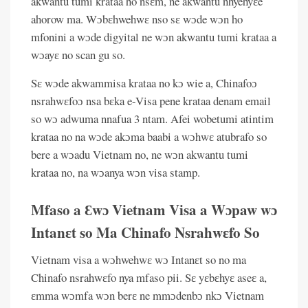
akwantu tumi krataa ho nsɛm, ne akwantu nhyehyɛe
ahorow ma. Wɔbɛhwehwɛ nso sɛ wɔde wɔn ho
mfonini a wɔde digyital ne wɔn akwantu tumi krataa a
wɔayɛ no scan gu so.
Sɛ wɔde akwammisa krataa no kɔ wie a, Chinafoɔ
nsrahwɛfoɔ nsa bɛka e-Visa pene krataa denam email
so wɔ adwuma nnafua 3 ntam. Afei wobetumi atintim
krataa no na wɔde akɔma baabi a wɔhwɛ atubrafo so
bere a wɔadu Vietnam no, ne wɔn akwantu tumi
krataa no, na wɔanya wɔn visa stamp.
Mfaso a Ɛwɔ Vietnam Visa a Wɔpaw wɔ
Intanɛt so Ma Chinafo Nsrahwɛfo So
Vietnam visa a wɔhwehwɛ wɔ Intanɛt so no ma
Chinafo nsrahwɛfo nya mfaso pii. Sɛ yɛbɛhyɛ aseɛ a,
ɛmma wɔmfa wɔn berɛ ne mmɔdenbɔ nkɔ Vietnam