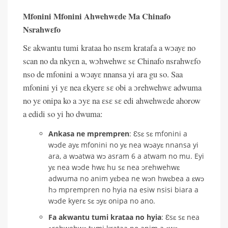
Mfonini Mfonini Ahwehwɛde Ma Chinafo
Nsrahwɛfo
Sɛ akwantu tumi krataa ho nsɛm kratafa a wɔayɛ no
scan no da nkyɛn a, wɔhwehwɛ sɛ Chinafo nsrahwɛfo
nso de mfonini a wɔayɛ nnansa yi ara gu so. Saa
mfonini yi yɛ nea ɛkyerɛ sɛ obi a ɔrehwehwɛ adwuma
no yɛ onipa ko a ɔyɛ na ɛsɛ sɛ edi ahwehwɛde ahorow
a edidi so yi ho dwuma:
Ankasa ne mprempren
: Ɛsɛ sɛ mfonini a
wɔde ayɛ mfonini no yɛ nea wɔayɛ nnansa yi
ara, a wɔatwa wɔ asram 6 a atwam no mu. Eyi
yɛ nea wɔde hwɛ hu sɛ nea ɔrehwehwɛ
adwuma no anim yɛbea ne wɔn hwɛbea a ɛwɔ
hɔ mprempren no hyia na esiw nsisi biara a
wɔde kyerɛ sɛ ɔyɛ onipa no ano.
Fa akwantu tumi krataa no hyia
: Ɛsɛ sɛ nea