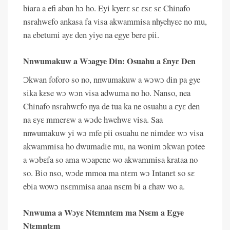
biara a efi aban hɔ ho. Eyi kyerɛ sɛ ɛsɛ sɛ Chinafo
nsrahwɛfo ankasa fa visa akwammisa nhyehyɛe no mu,
na ebetumi ayɛ den yiye na egye bere pii.
Nnwumakuw a Wɔagye Din: Osuahu a Ɛnyɛ Den
Ɔkwan foforo so no, nnwumakuw a wɔwɔ din pa gye
sika kɛse wɔ wɔn visa adwuma no ho. Nanso, nea
Chinafo nsrahwɛfo nya de tua ka ne osuahu a ɛyɛ den
na ɛyɛ mmerɛw a wɔde hwehwɛ visa. Saa
nnwumakuw yi wɔ mfe pii osuahu ne nimdeɛ wɔ visa
akwammisa ho dwumadie mu, na wonim ɔkwan pɔtee
a wɔbɛfa so ama wɔapene wo akwammisa krataa no
so. Bio nso, wɔde mmoa ma ntɛm wɔ Intanɛt so sɛ
ebia wowɔ nsɛmmisa anaa nsɛm bi a ɛhaw wo a.
Nnwuma a Wɔyɛ Ntɛmntɛm ma Nsɛm a Egye
Ntɛmntɛm