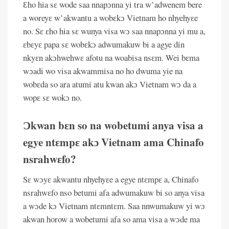
Ɛho hia sɛ wode saa nnapɔnna yi tra w’adwenem bere
a woreyɛ w’akwantu a wobɛkɔ Vietnam ho nhyehyɛe
no. Sɛ ɛho hia sɛ wunya visa wɔ saa nnapɔnna yi mu a,
ɛbɛyɛ papa sɛ wobɛkɔ adwumakuw bi a agye din
nkyɛn akɔhwehwɛ afotu na woabisa nsɛm. Wei bɛma
wɔadi wo visa akwammisa no ho dwuma yie na
wobɛda so ara atumi atu kwan akɔ Vietnam wɔ da a
wopɛ sɛ wokɔ no.
Ɔkwan bɛn so na wobetumi anya visa a
egye ntɛmpɛ akɔ Vietnam ama Chinafo
nsrahwɛfo?
Sɛ wɔyɛ akwantu nhyehyɛe a egye ntɛmpɛ a, Chinafo
nsrahwɛfo nso betumi afa adwumakuw bi so anya visa
a wɔde kɔ Vietnam ntɛmntɛm. Saa nnwumakuw yi wɔ
akwan horow a wobetumi afa so ama visa a wɔde ma