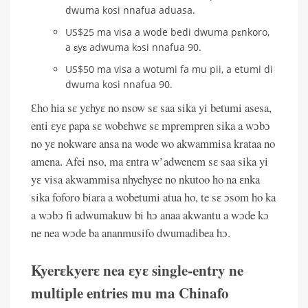
dwuma kosi nnafua aduasa.
US$25 ma visa a wode bedi dwuma pɛnkoro,
a ɛyɛ adwuma kɔsi nnafua 90.
US$50 ma visa a wotumi fa mu pii, a etumi di
dwuma kosi nnafua 90.
Ɛho hia sɛ yɛhyɛ no nsow sɛ saa sika yi betumi asesa,
enti ɛyɛ papa sɛ wobɛhwɛ sɛ mprempren sika a wɔbɔ
no yɛ nokware ansa na wode wo akwammisa krataa no
amena. Afei nso, ma ɛntra w’adwenem sɛ saa sika yi
yɛ visa akwammisa nhyehyɛe no nkutoo ho na ɛnka
sika foforo biara a wobetumi atua ho, te sɛ ɔsom ho ka
a wɔbɔ fi adwumakuw bi hɔ anaa akwantu a wɔde kɔ
ne nea wɔde ba ananmusifo dwumadibea hɔ.
Kyerɛkyerɛ nea ɛyɛ single-entry ne
multiple entries mu ma Chinafo