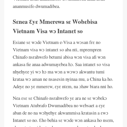
ananmusifo dwumadibea.
Sɛnea Ɛyɛ Mmerewa sɛ Wobɛbisa
Vietnam Visa wɔ Intanɛt so
Esiane sɛ wɔde Vietnam e-Visa a wɔsan frɛ no
Vietnam visa wɔ intanɛt so aba nti, mprempren
Chinafo nsrahwɛfo betumi abisa wɔn visa afi wɔn
ankasa fie anaa adwumayɛbea hɔ. Saa intanɛt so visa
nhyehyɛe yi wɔ hɔ ma wɔn a wɔwɔ akwantu tumi
krataa wɔ aman ne nsasesin nyinaa mu, a China ka ho.
Adeyɛ no yɛ mmerɛw, ɛyɛ ntɛm, na ɔhaw biara nni ho.
Nea ɛsɛ sɛ Chinafo nsrahwɛfo yɛ ara ne sɛ wɔbɛkɔ
Vietnam Atubrafo Dwumadibea no wɛbsaet a ɛyɛ
aban de no na wɔhyehyɛ akwammisa kratasin a ɛwɔ
Intanɛt so no. Ɛho behia sɛ wɔde wɔn ankasa ho nsɛm,