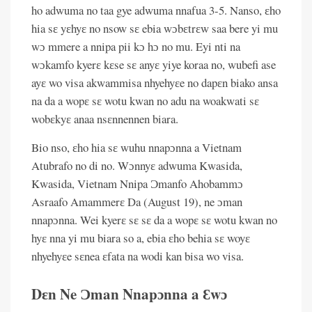
ho adwuma no taa gye adwuma nnafua 3-5. Nanso, ɛho
hia sɛ yɛhyɛ no nsow sɛ ebia wɔbɛtrɛw saa bere yi mu
wɔ mmere a nnipa pii kɔ hɔ no mu. Eyi nti na
wɔkamfo kyerɛ kɛse sɛ anyɛ yiye koraa no, wubefi ase
ayɛ wo visa akwammisa nhyehyɛe no dapɛn biako ansa
na da a wopɛ sɛ wotu kwan no adu na woakwati sɛ
wobɛkyɛ anaa nsɛnnennen biara.
Bio nso, ɛho hia sɛ wuhu nnapɔnna a Vietnam
Atubrafo no di no. Wɔnnyɛ adwuma Kwasida,
Kwasida, Vietnam Nnipa Ɔmanfo Ahobammɔ
Asraafo Amammerɛ Da (August 19), ne ɔman
nnapɔnna. Wei kyerɛ sɛ sɛ da a wopɛ sɛ wotu kwan no
hyɛ nna yi mu biara so a, ebia ɛho behia sɛ woyɛ
nhyehyɛe sɛnea ɛfata na wodi kan bisa wo visa.
Dɛn Ne Ɔman Nnapɔnna a Ɛwɔ