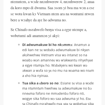
ntɛmntɛm, a wɔde nnɔnhwerew 4, nnɔnhwerew 2, anaa
da koro mpo di dwuma. Saa ɔsom yi boa ma wɔn a ɛsɛ
sɛ wotu kwan kɔ Vietnam ntɛm ara na wontumi ntwɛn
bere a wɔahyɛ da ayɛ ho adwuma no.
Sɛ Chinafo nsrahwɛfo benya visa a egye ntɛmpɛ a,
wobetumi adi anammɔn yi akyi:
Di adwumakuw bi ho nkɔmmɔ
: Anamɔn a
edi kan ne sɛ wobɛkɔ adwumakuw bi nkyɛn
akɔhwehwɛ Vietnam visa wɔ intanɛt so na
woabɔ wɔn amanneɛ wɔ w’akwantu nhyehyɛe
a egye ntɛmpɛ ho. Wɔbɛkyerɛ wo kwan wɔ
ɔkwan a wɔfa so yɛ no mu na wɔama wo nsɛm
a ɛho hia nyinaa.
Tua sika a ɛboro so no
: Esiane sɛ visa a wɔde
ma ntɛmntɛm hwehwɛ sɛ adwumakuw no bɔ
nneɛma foforo ne mmɔdenbɔ foforo nti,
wogye sika foforo wɔ saa adwuma yi ho. Ɛsɛ
sɛ Chinafo nsrahwɛfo nya ɔpɛ sɛ wobetua sika