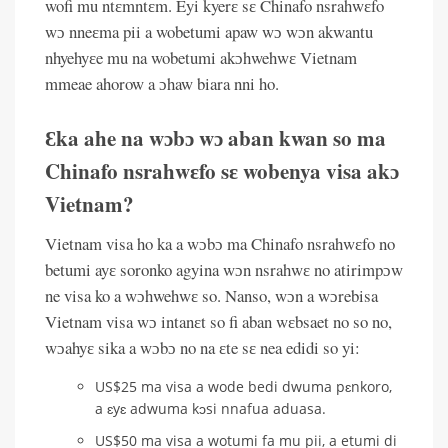
wofi mu ntɛmntɛm. Eyi kyerɛ sɛ Chinafo nsrahwɛfo
wɔ nneɛma pii a wobetumi apaw wɔ wɔn akwantu
nhyehyɛe mu na wobetumi akɔhwehwɛ Vietnam
mmeae ahorow a ɔhaw biara nni ho.
Ɛka ahe na wɔbɔ wɔ aban kwan so ma
Chinafo nsrahwɛfo sɛ wobenya visa akɔ
Vietnam?
Vietnam visa ho ka a wɔbɔ ma Chinafo nsrahwɛfo no
betumi ayɛ soronko agyina wɔn nsrahwɛ no atirimpɔw
ne visa ko a wɔhwehwɛ so. Nanso, wɔn a wɔrebisa
Vietnam visa wɔ intanɛt so fi aban wɛbsaet no so no,
wɔahyɛ sika a wɔbɔ no na ɛte sɛ nea edidi so yi:
US$25 ma visa a wode bedi dwuma pɛnkoro,
a ɛyɛ adwuma kɔsi nnafua aduasa.
US$50 ma visa a wotumi fa mu pii, a etumi di