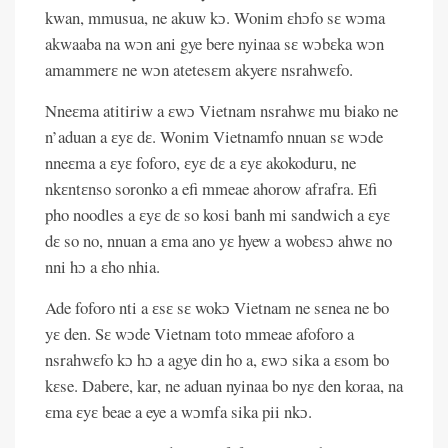
kwan, mmusua, ne akuw kɔ. Wonim ɛhɔfo sɛ wɔma
akwaaba na wɔn ani gye bere nyinaa sɛ wɔbɛka wɔn
amammerɛ ne wɔn atetesɛm akyerɛ nsrahwɛfo.
Nneɛma atitiriw a ɛwɔ Vietnam nsrahwɛ mu biako ne
n’aduan a ɛyɛ dɛ. Wonim Vietnamfo nnuan sɛ wɔde
nneɛma a ɛyɛ foforo, ɛyɛ dɛ a ɛyɛ akokoduru, ne
nkɛntɛnso soronko a efi mmeae ahorow afrafra. Efi
pho noodles a ɛyɛ dɛ so kosi banh mi sandwich a ɛyɛ
dɛ so no, nnuan a ɛma ano yɛ hyew a wobɛsɔ ahwɛ no
nni hɔ a ɛho nhia.
Ade foforo nti a ɛsɛ sɛ wokɔ Vietnam ne sɛnea ne bo
yɛ den. Sɛ wɔde Vietnam toto mmeae afoforo a
nsrahwɛfo kɔ hɔ a agye din ho a, ɛwɔ sika a ɛsom bo
kɛse. Dabere, kar, ne aduan nyinaa bo nyɛ den koraa, na
ɛma ɛyɛ beae a eye a wɔmfa sika pii nkɔ.