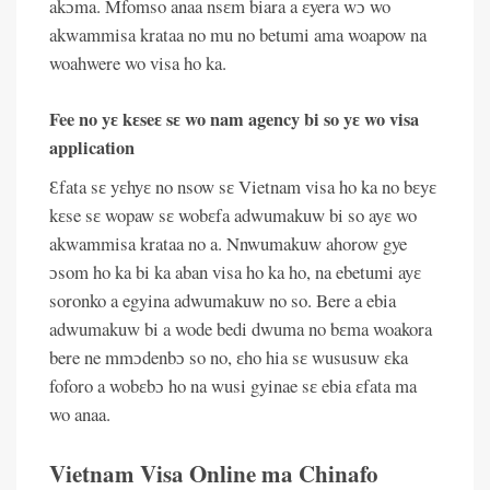
akɔma. Mfomso anaa nsɛm biara a ɛyera wɔ wo
akwammisa krataa no mu no betumi ama woapow na
woahwere wo visa ho ka.
Fee no yɛ kɛseɛ sɛ wo nam agency bi so yɛ wo visa
application
Ɛfata sɛ yɛhyɛ no nsow sɛ Vietnam visa ho ka no bɛyɛ
kɛse sɛ wopaw sɛ wobɛfa adwumakuw bi so ayɛ wo
akwammisa krataa no a. Nnwumakuw ahorow gye
ɔsom ho ka bi ka aban visa ho ka ho, na ebetumi ayɛ
soronko a egyina adwumakuw no so. Bere a ebia
adwumakuw bi a wode bedi dwuma no bɛma woakora
bere ne mmɔdenbɔ so no, ɛho hia sɛ wususuw ɛka
foforo a wobɛbɔ ho na wusi gyinae sɛ ebia ɛfata ma
wo anaa.
Vietnam Visa Online ma Chinafo