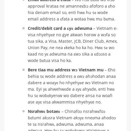
approval krataa ne amanneɛbɔ afoforo a ɛho
hia denam email so, enti hwɛ hu sɛ wode
email address a ɛfata a wotaa hwɛ mu bɛma.
Credit/debit card a ɛyɛ adwuma
– Vietnam e-
visa nhyehyɛe no gye akwan horow a wɔfa so
tua sika, a Visa, Master, JCB, Diner Club, Amex,
Union Pay, ne nea ɛkeka ho ka ho. Hwɛ sɛ wo
kaad no yɛ adwuma na ɛwɔ sika a ɛdɔɔso a
wode bɛtua visa ho ka.
Bere tiaa mu address wɔ Vietnam mu
– Ɛho
behia sɛ wode address a ɛwɔ ahɔhodan anaa
dabere a woayɛ ho nhyehyɛe wɔ Vietnam no
ma. Eyi yɛ ahwehwɛde a ɛyɛ ahyɛde, enti hwɛ
hu sɛ wobɛkyerɛw wo dabere ansa na woafi
ase ayɛ visa akwammisa nhyehyɛe no.
Nsrahwɛ botaeɛ
– Chinafoɔ nsrahwɛfoɔ
bɛtumi akɔsra Vietnam akɔyɛ nneɛma ahodoɔ
te sɛ nsrahwɛ, adwuma, adwuma, anaa
adesua. Hwɛ hu sɛ wobɛkyerɛ atirimpɔw a