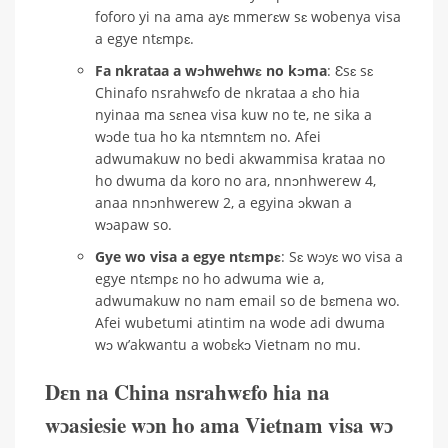
foforo yi na ama ayɛ mmerɛw sɛ wobenya visa
a egye ntɛmpɛ.
Fa nkrataa a wɔhwehwɛ no kɔma
: Ɛsɛ sɛ
Chinafo nsrahwɛfo de nkrataa a ɛho hia
nyinaa ma sɛnea visa kuw no te, ne sika a
wɔde tua ho ka ntɛmntɛm no. Afei
adwumakuw no bedi akwammisa krataa no
ho dwuma da koro no ara, nnɔnhwerew 4,
anaa nnɔnhwerew 2, a egyina ɔkwan a
wɔapaw so.
Gye wo visa a egye ntɛmpɛ
: Sɛ wɔyɛ wo visa a
egye ntɛmpɛ no ho adwuma wie a,
adwumakuw no nam email so de bɛmena wo.
Afei wubetumi atintim na wode adi dwuma
wɔ w’akwantu a wobɛkɔ Vietnam no mu.
Dɛn na China nsrahwɛfo hia na
wɔasiesie wɔn ho ama Vietnam visa wɔ