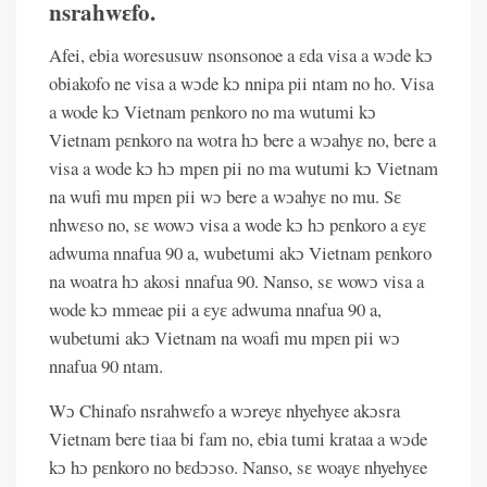
nsrahwɛfo.
Afei, ebia woresusuw nsonsonoe a ɛda visa a wɔde kɔ
obiakofo ne visa a wɔde kɔ nnipa pii ntam no ho. Visa
a wode kɔ Vietnam pɛnkoro no ma wutumi kɔ
Vietnam pɛnkoro na wotra hɔ bere a wɔahyɛ no, bere a
visa a wode kɔ hɔ mpɛn pii no ma wutumi kɔ Vietnam
na wufi mu mpɛn pii wɔ bere a wɔahyɛ no mu. Sɛ
nhwɛso no, sɛ wowɔ visa a wode kɔ hɔ pɛnkoro a ɛyɛ
adwuma nnafua 90 a, wubetumi akɔ Vietnam pɛnkoro
na woatra hɔ akosi nnafua 90. Nanso, sɛ wowɔ visa a
wode kɔ mmeae pii a ɛyɛ adwuma nnafua 90 a,
wubetumi akɔ Vietnam na woafi mu mpɛn pii wɔ
nnafua 90 ntam.
Wɔ Chinafo nsrahwɛfo a wɔreyɛ nhyehyɛe akɔsra
Vietnam bere tiaa bi fam no, ebia tumi krataa a wɔde
kɔ hɔ pɛnkoro no bɛdɔɔso. Nanso, sɛ woayɛ nhyehyɛe