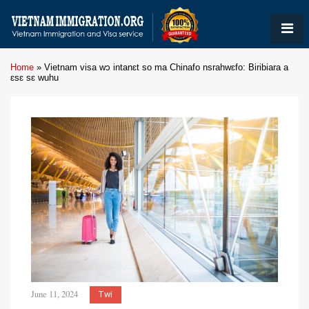
Home
»
Vietnam visa wɔ intanɛt so ma Chinafo nsrahwɛfo: Biribiara a
ɛsɛ sɛ wuhu
June 11, 2024
Twi