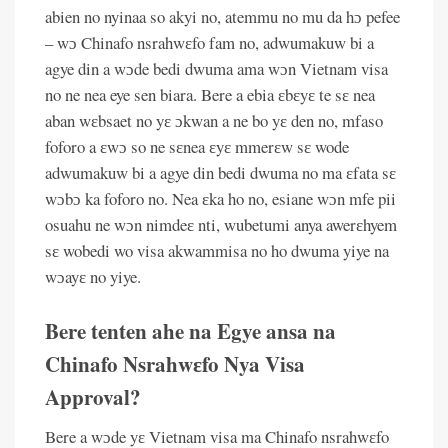
abien no nyinaa so akyi no, atemmu no mu da hɔ pefee
– wɔ Chinafo nsrahwɛfo fam no, adwumakuw bi a
agye din a wɔde bedi dwuma ama wɔn Vietnam visa
no ne nea eye sen biara. Bere a ebia ɛbɛyɛ te sɛ nea
aban wɛbsaet no yɛ ɔkwan a ne bo yɛ den no, mfaso
foforo a ɛwɔ so ne sɛnea ɛyɛ mmerɛw sɛ wode
adwumakuw bi a agye din bedi dwuma no ma ɛfata sɛ
wɔbɔ ka foforo no. Nea ɛka ho no, esiane wɔn mfe pii
osuahu ne wɔn nimdeɛ nti, wubetumi anya awerɛhyem
sɛ wobedi wo visa akwammisa no ho dwuma yiye na
wɔayɛ no yiye.
Bere tenten ahe na Egye ansa na
Chinafo Nsrahwɛfo Nya Visa
Approval?
Bere a wɔde yɛ Vietnam visa ma Chinafo nsrahwɛfo