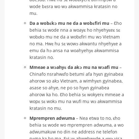
wode bɛsra wo wɔ akwammisa kratasin no
mu.
Da a wobɛkɔ mu ne da a wobɛfiri mu
– Ɛho
behia sɛ wode nna a woayɛ ho nhyehyɛeɛ sɛ
wobɛkɔ mu ne da a wobɛfiri mu wɔ Vietnam
no ma. Hwɛ hu sɛ wowɔ akwantu nhyehyɛe a
emu da hɔ ansa na woahyehyɛ akwammisa
kratasin no.
Mmeae a wɔahyɛ da akɔ mu na wɔafi mu
–
Chinafo nsrahwɛfo betumi afa hyɛn gyinabea
ahorow so akɔ Vietnam, a wimhyɛn gyinabea,
asase so ahye, ne po so hyɛn gyinabea
ahorow ka ho. Ɛho behia sɛ wokyerɛ mmeae a
wopɛ sɛ wokɔ mu na wufi mu wɔ akwammisa
kratasin no mu.
Mprempren adwuma
– Nea etwa to no, ɛho
behia sɛ wode wo mprempren adwuma, a wo
adwumakuw no din ne address ne telefon
nɔma ka ho ma. Eyi yɛ ahwehwɛde a ɛwɔ visa