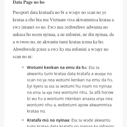
Data Page no ho
Passport data krataafa no bi a wɔayɛ no scan no yɛ
krataa a ɛho hia ma Vietnam visa akwammisa krataa a
ɛwɔ intanɛt so no. Ɛwɔ nea ɔrehwehwɛ adwuma no
ankasa ho nsɛm nyinaa, a ne mfonini, ne din nyinaa, da
a wɔwoo no, ne akwantu tumi krataa nɔma ka ho.
Ahwehwɛde pɔtee a ɛwɔ hɔ ma mfonini a wɔayɛ no
scan no ni:
Wotumi kenkan na emu da hɔ
: Ɛsɛ sɛ
akwantu tumi krataa data kratafa a wɔayɛ no
scan no yɛ nea wotumi kenkan na emu da hɔ.
Eyi kyerɛ sɛ ɛsɛ sɛ wotumi hu nsɛm no nyinaa
na ɛnsɛ sɛ ɛyɛ nea wontumi nhu. Sɛ afã horow
bi wɔ hɔ a wontumi nkenkan anaasɛ ɛnyɛ nea
wontumi nhu a, wobetumi apow akwammisa
krataa no.
Kratafa mũ no nyinaa
: Ɛsɛ sɛ wɔde akwantu
tumi krataa data kratafa no nyinaa ka mfonini