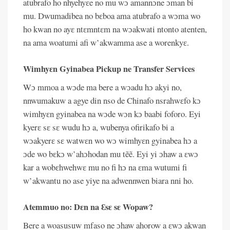
atubrafo ho nhyehyɛe no mu wɔ amannɔne ɔman bi
mu. Dwumadibea no bɛboa ama atubrafo a wɔma wo
ho kwan no ayɛ ntɛmntɛm na wɔakwati ntonto atenten,
na ama woatumi afi w’akwamma ase a worenkyɛ.
Wimhyɛn Gyinabea Pickup ne Transfer Services
Wɔ mmoa a wɔde ma bere a wɔadu hɔ akyi no,
nnwumakuw a agye din nso de Chinafo nsrahwɛfo kɔ
wimhyɛn gyinabea na wɔde wɔn kɔ baabi foforo. Eyi
kyerɛ sɛ sɛ wudu hɔ a, wubenya ofirikafo bi a
wɔakyerɛ sɛ watwɛn wo wɔ wimhyɛn gyinabea hɔ a
ɔde wo bɛkɔ w’ahɔhodan mu tẽẽ. Eyi yi ɔhaw a ɛwɔ
kar a wobɛhwehwɛ mu no fi hɔ na ɛma wutumi fi
w’akwantu no ase yiye na adwennwen biara nni ho.
Atemmuo no: Dɛn na Ɛsɛ sɛ Wopaw?
Bere a woasusuw mfaso ne ɔhaw ahorow a ɛwɔ akwan