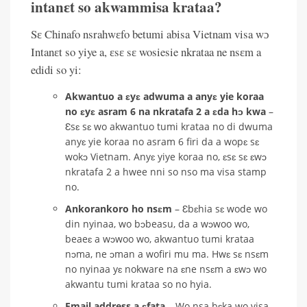
intanɛt so akwammisa krataa?
Sɛ Chinafo nsrahwɛfo betumi abisa Vietnam visa wɔ
Intanɛt so yiye a, ɛsɛ sɛ wosiesie nkrataa ne nsɛm a
edidi so yi:
Akwantuo a ɛyɛ adwuma a anyɛ yie koraa
no ɛyɛ asram 6 na nkratafa 2 a ɛda hɔ kwa
–
Ɛsɛ sɛ wo akwantuo tumi krataa no di dwuma
anyɛ yie koraa no asram 6 firi da a wopɛ sɛ
wokɔ Vietnam. Anyɛ yiye koraa no, ɛsɛ sɛ ɛwɔ
nkratafa 2 a hwee nni so nso ma visa stamp
no.
Ankorankoro ho nsɛm
– Ɛbɛhia sɛ wode wo
din nyinaa, wo bɔbeasu, da a wɔwoo wo,
beaeɛ a wɔwoo wo, akwantuo tumi krataa
nɔma, ne ɔman a wofiri mu ma. Hwɛ sɛ nsɛm
no nyinaa yɛ nokware na ɛne nsɛm a ɛwɔ wo
akwantu tumi krataa so no hyia.
Email address a ɛfata
– Wo nsa bɛka wo visa