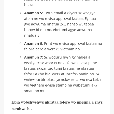
ho ka.
Anamɔn 5
: Twɛn email a ɛkyerɛ sɛ woagye
atom ne wo e-visa approval krataa. Eyi taa
gye adwuma nnafua 2-3, nanso wɔ tebea
horow bi mu no, ebetumi agye adwuma
nnafua 5.
Anamɔn 6
: Print wo e-visa approval krataa na
fa bra bere a worekɔ Vietnam no.
Anamɔn 7:
Sɛ woduru hyɛn gyinabea a
wɔakyerɛ sɛ wobɛkɔ no a, fa wo e-visa pene
krataa, akwantuo tumi krataa, ne nkrataa
foforɔ a ɛho hia kyerɛ atubrafoɔ panin no. Sɛ
wɔhwɛ sɛ biribiara yɛ nokware a, wo nsa bɛka
wo Vietnam e-visa stamp na wubetumi akɔ
ɔman no mu.
Ebia wɔbɛhwehwɛ nkrataa foforo wɔ nneɛma a ɛnyɛ
nsrahwɛ ho