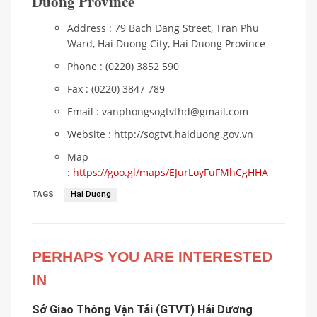
Duong Province
Address : 79 Bach Dang Street, Tran Phu
Ward, Hai Duong City, Hai Duong Province
Phone : (0220) 3852 590
Fax : (0220) 3847 789
Email : vanphongsogtvthd@gmail.com
Website : http://sogtvt.haiduong.gov.vn
Map
:
https://goo.gl/maps/EJurLoyFuFMhCgHHA
TAGS
Hai Duong
PERHAPS YOU ARE INTERESTED
IN
Sở Giao Thông Vận Tải (GTVT) Hải Dương