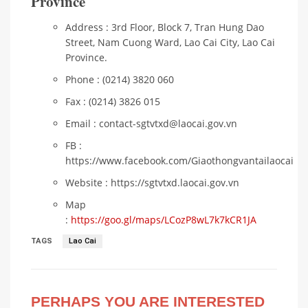
Province
Address : 3rd Floor, Block 7, Tran Hung Dao
Street, Nam Cuong Ward, Lao Cai City, Lao Cai
Province.
Phone : (0214) 3820 060
Fax : (0214) 3826 015
Email : contact-sgtvtxd@laocai.gov.vn
FB :
https://www.facebook.com/Giaothongvantailaocai
Website : https://sgtvtxd.laocai.gov.vn
Map
:
https://goo.gl/maps/LCozP8wL7k7kCR1JA
TAGS
Lao Cai
PERHAPS YOU ARE INTERESTED