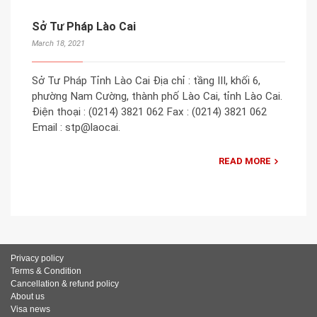
Sở Tư Pháp Lào Cai
March 18, 2021
Sở Tư Pháp Tỉnh Lào Cai Địa chỉ : tầng III, khối 6,
phường Nam Cường, thành phố Lào Cai, tỉnh Lào Cai.
Điện thoại : (0214) 3821 062 Fax : (0214) 3821 062
Email : stp@laocai.
READ MORE
Privacy policy
Terms & Condition
Cancellation & refund policy
About us
Visa news