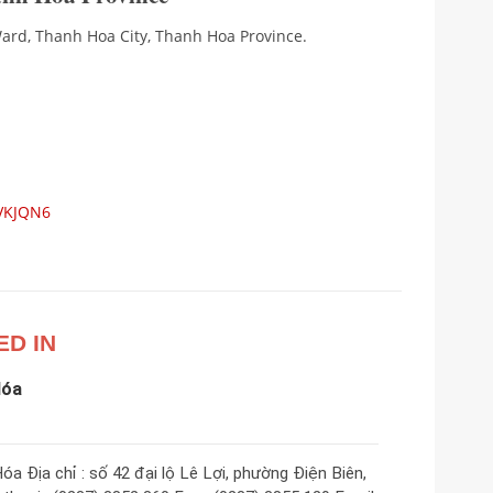
Ward, Thanh Hoa City, Thanh Hoa Province.
AVKJQN6
ED IN
Hóa
 Địa chỉ : số 42 đại lộ Lê Lợi, phường Điện Biên,