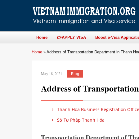
Home
👉APPLY VISA
Boost e-Visa Applicati
Home
»
Address of Transportation Department in Thanh Ho
May 18, 2021
Blog
Address of Transportatio
Thanh Hoa Business Registration Offic
Sở Tư Pháp Thanh Hóa
Transportation Department of Th