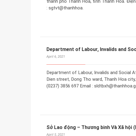
thành phố Thanh Hóa, tỉnh Thanh Hoá. Điện t
: sgtvt@thanhhoa.
Department of Labour, Invalids and Soc
April 6, 2021
Department of Labour, Invalids and Social A
Dien street, Dong Tho ward, Thanh Hoa city
(0237) 3856 697 Email : sldtbxh@thanhhoa.g
Sở Lao động – Thương binh Và Xã hội
April 5, 2021