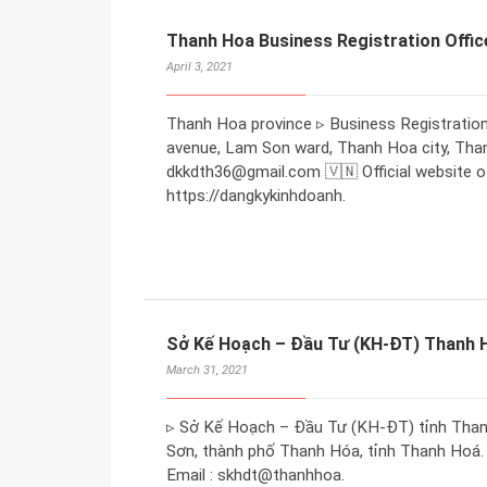
Thanh Hoa Business Registration Offic
April 3, 2021
Thanh Hoa province ▹ Business Registration
avenue, Lam Son ward, Thanh Hoa city, Than
dkkdth36@gmail.com 🇻🇳 Official website of
https://dangkykinhdoanh.
Sở Kế Hoạch – Đầu Tư (KH-ĐT) Thanh 
March 31, 2021
▹ Sở Kế Hoạch – Đầu Tư (KH-ĐT) tỉnh Thanh
Sơn, thành phố Thanh Hóa, tỉnh Thanh Hoá. Đ
Email : skhdt@thanhhoa.