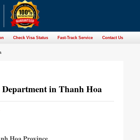
on
Check Visa Status
Fast-Track Service
Contact Us
a
n Department in Thanh Hoa
e
anh Hoa Province