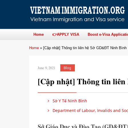
Home
👉APPLY VISA
Boost e-Visa Applicati
Home
»
[Cập nhật] Thông tin liên hệ Sở GD&ĐT Ninh Bình
June 9, 2021
Blog
[Cập nhật] Thông tin li
Sở Y Tế Ninh Bình
Department of Labour, Invalids and Soci
Sở Giáo Dục và Đào Tạo (GD&ĐT)