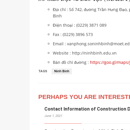
Địa chỉ : Số 742, đường Trần Hưng Đạo
Bình
Điện thoại : (0229) 3871 089
Fax : (0229) 3896 573
Email : vanphong.soninhbinh@moet.ed
Website : http://ninhbinh.edu.vn
Bản đồ chỉ đường :
https://goo.gl/map
TAGS
Ninh Binh
PERHAPS YOU ARE INTEREST
Contact Information of Construction D
June 1, 2021