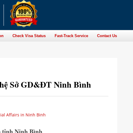
on
Check Visa Status
Fast-Track Service
Contact Us
ên hệ Sở GD&ĐT Ninh Bình
al Affairs in Ninh Binh
 tỉnh Ninh Bình