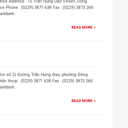
ince Address : 15 Tran Hung Dao Street, Dong
nce Phone : (0229) 3871 638 Fax : (0229) 3873 260
inhbinh.
READ MORE
5 (Km số 2) đường Trần Hưng Đạo, phường Đông
iện thoại : (0229) 3871 638 Fax : (0229) 3873 260
inhbinh.
READ MORE