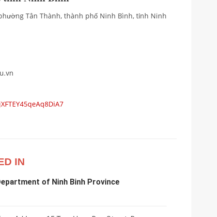
, phường Tân Thành, thành phố Ninh Bình, tỉnh Ninh
u.vn
s/jXFTEY45qeAq8DiA7
ED IN
epartment of Ninh Binh Province