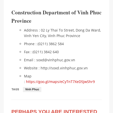
Construction Department of Vinh Phuc
Province
Address : 02 Ly Thai To Street, Dong Da Ward,
Vinh Yen City, Vinh Phuc Province
Phone : (0211) 3862 584
Fax : (0211) 3842 640
Email : soxd@vinhphuc.gov.vn
Website : http://soxd.vinhphuc.gov.vn
Map
:
https://goo.gl/maps/eCyTnT7XeD5JwShr9
TAGS
Vinh Phuc
PERHAPS YOU ARE INTERESTED