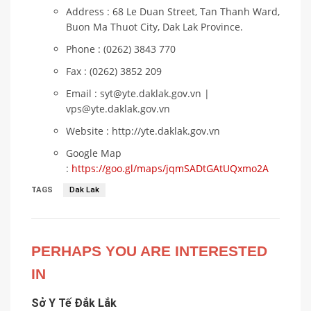
Address : 68 Le Duan Street, Tan Thanh Ward,
Buon Ma Thuot City, Dak Lak Province.
Phone : (0262) 3843 770
Fax : (0262) 3852 209
Email : syt@yte.daklak.gov.vn |
vps@yte.daklak.gov.vn
Website : http://yte.daklak.gov.vn
Google Map
:
https://goo.gl/maps/jqmSADtGAtUQxmo2A
TAGS
Dak Lak
PERHAPS YOU ARE INTERESTED
IN
Sở Y Tế Đắk Lắk