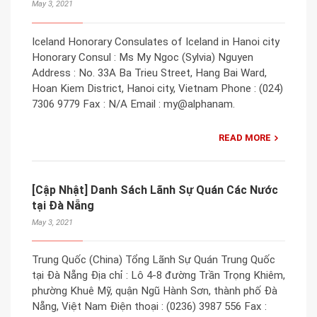
May 3, 2021
Iceland Honorary Consulates of Iceland in Hanoi city
Honorary Consul : Ms My Ngoc (Sylvia) Nguyen
Address : No. 33A Ba Trieu Street, Hang Bai Ward,
Hoan Kiem District, Hanoi city, Vietnam Phone : (024)
7306 9779 Fax : N/A Email : my@alphanam.
READ MORE
[Cập Nhật] Danh Sách Lãnh Sự Quán Các Nước
tại Đà Nẵng
May 3, 2021
Trung Quốc (China) Tổng Lãnh Sự Quán Trung Quốc
tại Đà Nẵng Địa chỉ : Lô 4-8 đường Trần Trọng Khiêm,
phường Khuê Mỹ, quận Ngũ Hành Sơn, thành phố Đà
Nẵng, Việt Nam Điện thoại : (0236) 3987 556 Fax :