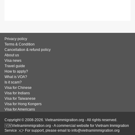
Privacy policy
Terms & Condition
Cancellation & refund policy
About us
Visa news
Travel guide
How to apply?
What is VOA?
Is it scam?
Visa for Chinese
Visa for Indians
Visa for Taiwanese
Visa for Hong Kongers
Visa for Americans
Copyright © 2008-2026. Vietnamimmigration.org - All rights reserved.
🇻🇳Vietnamimmigration.org - A commercial website for Vietnam Immigration
Service : 👉 For support, please email to info@vietnamimmigration.org