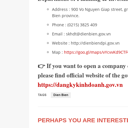
Address : 900 Vo Nguyen Giap street, g
Bien province.
Phone : (0215) 3825 409
Email : skhdt@dienbien.gov.vn
Website : http://dienbiendpi.gov.vn
Map :
https://goo.gl/maps/vYcvvKd9C
👉 If you want to open a company 
please find official website of the 
https://dangkykinhdoanh.gov.vn
TAGS
Dien Bien
PERHAPS YOU ARE INTEREST