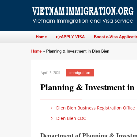
Home
👉APPLY VISA
Boost e-Visa Applicati
Home
»
Planning & Investment in Dien Bien
April 3, 2021
immigration
Planning & Investment in
Dien Bien Business Registration Office
Dien Bien CDC
Department of Planning & Investm