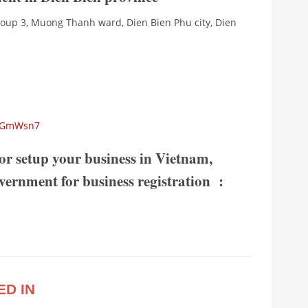
roup 3, Muong Thanh ward, Dien Bien Phu city, Dien
TFGmWsn7
or setup your business in Vietnam,
government for business registration :
ED IN