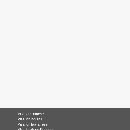
Visa for Chinese
Visa for Indians
Visa for Taiwanese
Visa for Hong Kongers