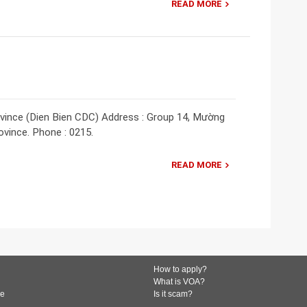
READ MORE
ovince (Dien Bien CDC) Address : Group 14, Mường
ovince. Phone : 0215.
READ MORE
How to apply?
What is VOA?
de
Is it scam?