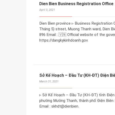
Dien Bien Business Registration Office
April 3, 2021
Dien Bien province ▹ Business Registration O
Tháng 5) street, Muong Thanh ward, Dien Bie
896 Email : 🇻🇳 Official website of the gove
https://dangkykinhdoanh.gov.
Sở Kế Hoạch – Đầu Tư (KH-ĐT) Điện Bi
March 31, 2021
▹ Sở Kế Hoạch – Đầu Tư (KH-ĐT) tỉnh Điện B
phường Mường Thanh, thành phố Điện Biên Ph
Email : skhdt@dienbien.