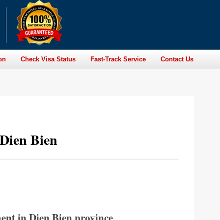
on
Check Visa Status
Fast-Track Service
Contact Us
 Dien Bien
ent in Dien Bien province