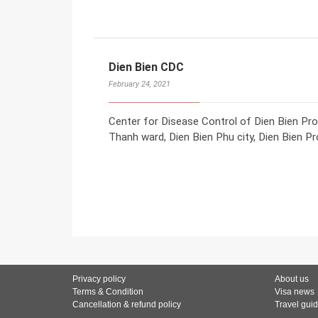
Dien Bien CDC
February 24, 2021
Center for Disease Control of Dien Bien Pr
Thanh ward, Dien Bien Phu city, Dien Bien Pr
Privacy policy
About us
Terms & Condition
Visa news
Cancellation & refund policy
Travel gui