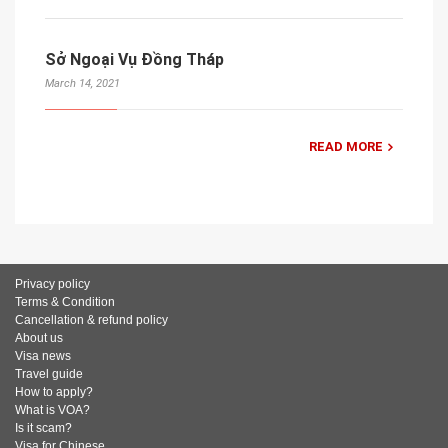
Sở Ngoại Vụ Đồng Tháp
March 14, 2021
READ MORE
Privacy policy
Terms & Condition
Cancellation & refund policy
About us
Visa news
Travel guide
How to apply?
What is VOA?
Is it scam?
Visa for Chinese