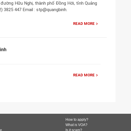
3 đường Hữu Nghị, thành phố Đồng Hới, tỉnh Quảng
32) 3825 447 Email : stp@quangbinh.
READ MORE
inh
READ MORE
How to apply?
What is VOA?
de
Is it scam?