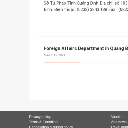
Sở Tư Pháp Tỉnh Quảng Bình Địa chỉ: số 18
Bình. Điện thoại : (0232) 3843 188 Fax : (02
Foreign Affairs Department in Quang B
March 15, 2021
Privacy policy
About us
Terms & Condition
Visa news
Cancellation & refund policy
Travel gui