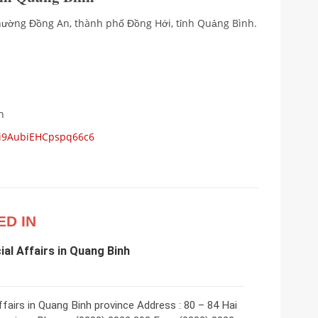
phường Đồng An, thành phố Đồng Hới, tỉnh Quảng Bình.
n
s/i9AubiEHCpspq66c6
ED IN
ial Affairs in Quang Binh
fairs in Quang Binh province Address : 80 – 84 Hai