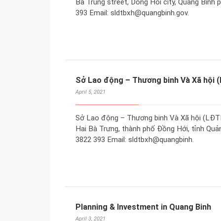
Ba Trung street, Dong Hoi city, Quang Binh 
393 Email: sldtbxh@quangbinh.gov.
Sở Lao động – Thương binh Và Xã hội 
April 5, 2021
Sở Lao động – Thương binh Và Xã hội (LĐTB
Hai Bà Trưng, thành phố Đồng Hới, tỉnh Quảng
3822 393 Email: sldtbxh@quangbinh.
Planning & Investment in Quang Binh
April 3, 2021