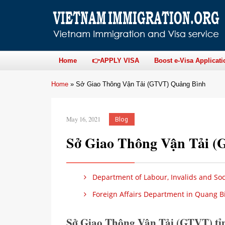
Home
👉APPLY VISA
Boost e-Visa Applicati
Home
»
Sở Giao Thông Vận Tải (GTVT) Quảng Bình
May 16, 2021
Blog
Sở Giao Thông Vận Tải 
Department of Labour, Invalids and Soc
Foreign Affairs Department in Quang B
Sở Giao Thông Vận Tải (GTVT) t