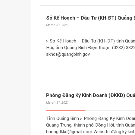
Sở Kế Hoạch – Đầu Tư (KH-ĐT) Quảng 
March 31, 2021
▹ Sở Kế Hoạch – Đầu Tư (KH-ĐT) tỉnh Quảng
Hới, tỉnh Quảng Bình Điện thoại : (0232) 382
skhdt@quangbinh.gov.
Phòng Đăng Ký Kinh Doanh (ĐKKD) Quả
March 31, 2021
Tỉnh Quảng Bình ▹ Phòng Đăng Ký Kinh Doan
Quang Trung, thành phố Đồng Hới, tỉnh Quảng
huongdkkd@gmail.com Website đăng ký kinh d