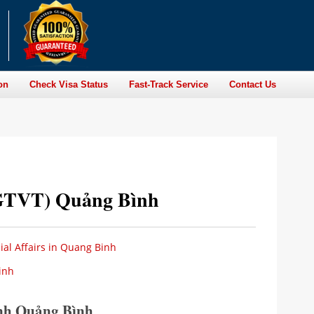
on
Check Visa Status
Fast-Track Service
Contact Us
(GTVT) Quảng Bình
ial Affairs in Quang Binh
inh
ỉnh Quảng Bình