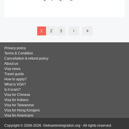
READ MORE
1
2
3
Privacy policy
Terms & Condition
Cancellation & refund policy
About us
Visa news
Travel guide
How to apply?
What is VOA?
Is it scam?
Visa for Chinese
Visa for Indians
Visa for Taiwanese
Visa for Hong Kongers
Visa for Americans
Copyright © 2008-2026. Vietnamimmigration.org - All rights reserved.