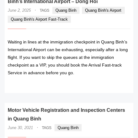
Binh’s International Airport – Dong Hoi
·
June 2, 2025
Quang Binh
Quang Binh's Airport
TAGS
Quang Binh's Airport Fast-Track
Waiting in lines at the immigration checkpoint in Quang Binh’s
International Airport can be exhausting, especially after a long
flight. If you want to skip the queues at the immigration
checkpoint as a VIP, you should book the Arrival Fast-track
Service in advance before you go.
READ MORE
Motor Vehicle Registration and Inspection Centers
in Quang Binh
·
June 30, 2021
Quang Binh
TAGS