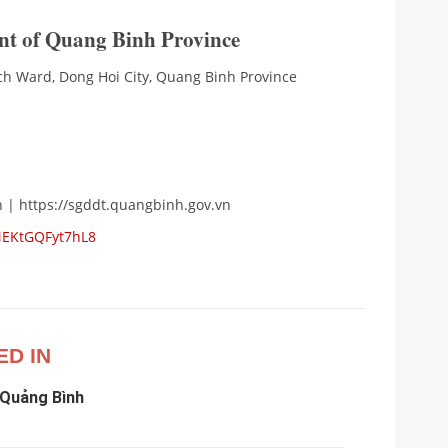
nt of Quang Binh Province
ch Ward, Dong Hoi City, Quang Binh Province
 | https://sgddt.quangbinh.gov.vn
5MEKtGQFyt7hL8
ED IN
 Quảng Bình