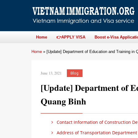
Home
👉APPLY VISA
Boost e-Visa Applicati
Home
»
[Update] Department of Education and Training in
June 13, 2021
Blog
[Update] Department of E
Quang Binh
Contact Information of Construction D
Address of Transportation Department