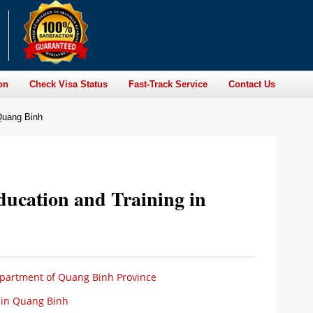
on
Check Visa Status
Fast-Track Service
Contact Us
 Quang Binh
ducation and Training in
epartment of Quang Binh Province
 in Quang Binh