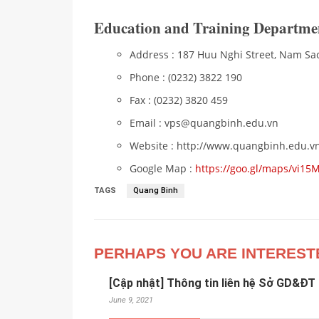
Education and Training Departme
Address : 187 Huu Nghi Street, Nam Sa
Phone : (0232) 3822 190
Fax : (0232) 3820 459
Email : vps@quangbinh.edu.vn
Website : http://www.quangbinh.edu.vn
Google Map :
https://goo.gl/maps/vi1
TAGS
Quang Binh
PERHAPS YOU ARE INTEREST
[Cập nhật] Thông tin liên hệ Sở GD&ĐT
June 9, 2021