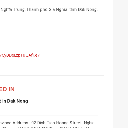
 Nghĩa Trung, Thành phố Gia Nghĩa, tỉnh Đăk Nông.
s/7CyBDeLzpTuQAfKe7
ED IN
 in Dak Nong
vince Address : 02 Dinh Tien Hoang Street, Nghia