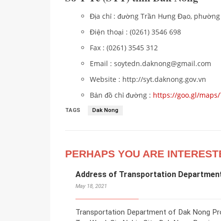
Địa chỉ : đường Trần Hưng Đạo, phường
Điện thoại : (0261) 3546 698
Fax : (0261) 3545 312
Email : soytedn.daknong@gmail.com
Website : http://syt.daknong.gov.vn
Bản đồ chỉ đường :
https://goo.gl/map
TAGS
Dak Nong
PERHAPS YOU ARE INTEREST
Address of Transportation Department
May 18, 2021
Transportation Department of Dak Nong Pro