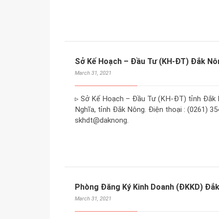
Sở Kế Hoạch – Đầu Tư (KH-ĐT) Đắk Nô
March 31, 2021
▹ Sở Kế Hoạch – Đầu Tư (KH-ĐT) tỉnh Đắk N
Nghĩa, tỉnh Đắk Nông. Điện thoại : (0261) 35
skhdt@daknong.
Phòng Đăng Ký Kinh Doanh (ĐKKD) Đắ
March 31, 2021