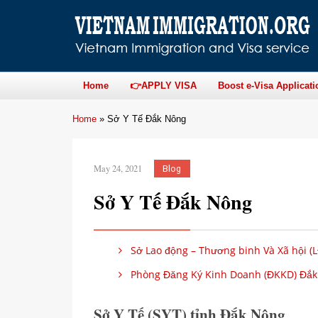
Home
👉APPLY VISA
Boost e-Visa Applicati
Home
»
Sở Y Tế Đắk Nông
May 24, 2021
Blog
Sở Y Tế Đắk Nông
Sở Lao động – Thương binh Và Xã hội 
Phòng Đăng Ký Kinh Doanh (ĐKKD) Đắ
Sở Y Tế (SYT) tỉnh Đắk Nông