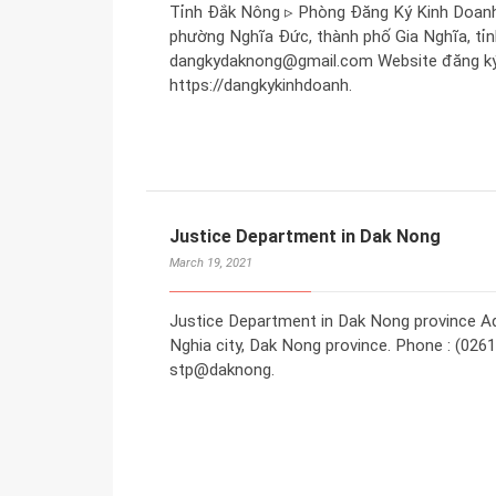
Tỉnh Đắk Nông ▹ Phòng Đăng Ký Kinh Doanh 
phường Nghĩa Đức, thành phố Gia Nghĩa, tỉnh
dangkydaknong@gmail.com Website đăng ký k
https://dangkykinhdoanh.
Justice Department in Dak Nong
March 19, 2021
Justice Department in Dak Nong province Ad
Nghia city, Dak Nong province. Phone : (0261
stp@daknong.