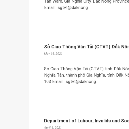
Tan Ward, Gia Nghia City, Dak Nong Province
Email : sgtvt@daknong.
Sở Giao Thông Vận Tải (GTVT) Đắk Nô
May 16, 2021
Sở Giao Thông Vận Tải (GTVT) tỉnh Đắk Nôn
Nghĩa Tân, thành phố Gia Nghĩa, tỉnh Đắk Nô
103 Email : sgtvt@daknong.
Department of Labour, Invalids and Soc
April 6, 2021