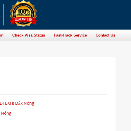
on
Check Visa Status
Fast-Track Service
Contact Us
(LĐTBXH) Đắk Nông
k Nông