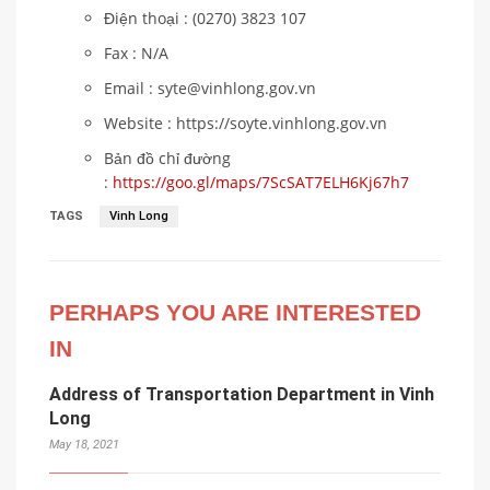
Điện thoại : (0270) 3823 107
Fax : N/A
Email : syte@vinhlong.gov.vn
Website : https://soyte.vinhlong.gov.vn
Bản đồ chỉ đường
:
https://goo.gl/maps/7ScSAT7ELH6Kj67h7
TAGS
Vinh Long
PERHAPS YOU ARE INTERESTED
IN
Address of Transportation Department in Vinh
Long
May 18, 2021