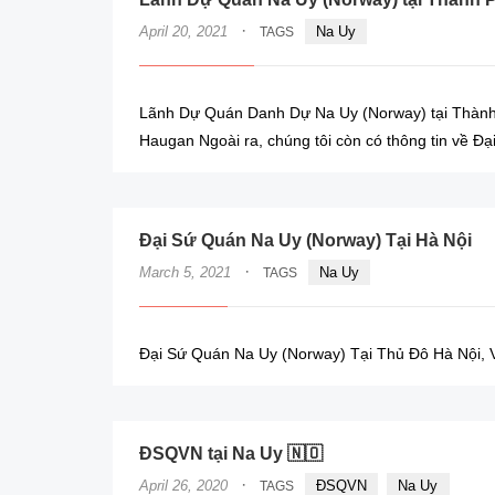
·
April 20, 2021
Na Uy
TAGS
Lãnh Dự Quán Danh Dự Na Uy (Norway) tại Thành 
Haugan Ngoài ra, chúng tôi còn có thông tin về Đạ
Đại Sứ Quán Na Uy (Norway) Tại Hà Nội
·
March 5, 2021
Na Uy
TAGS
Đại Sứ Quán Na Uy (Norway) Tại Thủ Đô Hà Nội, 
ĐSQVN tại Na Uy 🇳🇴
·
April 26, 2020
ĐSQVN
Na Uy
TAGS