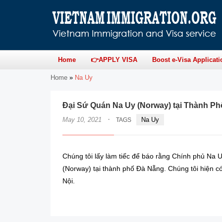
Home
👉APPLY VISA
Boost e-Visa Applicati
Home
»
Na Uy
Đại Sứ Quán Na Uy (Norway) tại Thành P
·
May 10, 2021
Na Uy
TAGS
Chúng tôi lấy làm tiếc để báo rằng Chính phủ Na
(Norway) tại thành phố Đà Nẵng. Chúng tôi hiện c
Nội.