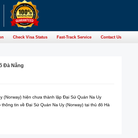
on
Check Visa Status
Fast-Track Service
Contact Us
hố Đà Nẵng
 Uy (Norway) hiện chưa thành lập Đại Sứ Quán Na Uy
ó thông tin về Đại Sứ Quán Na Uy (Norway) tại thủ đô Hà
READ MORE