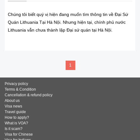
Chúng tôi biết quý vị hiện đang muốn tìm thông tin về Đại Sứ
Quán Lithuania Tại Hà Nội. Nhưng hiện tại, chính phủ nước
Lithuania vẫn chưa thành lập Đại sứ quán tại Hà Nội.
READ MORE
1
Privacy policy
Terms & Condition
Cancellation & refund policy
About us
Visa news
Travel guide
How to apply?
What is VOA?
Is it scam?
Visa for Chinese