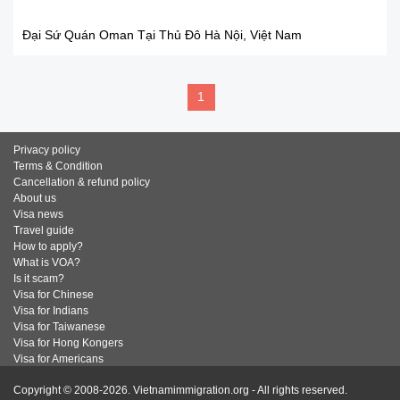
Đại Sứ Quán Oman Tại Thủ Đô Hà Nội, Việt Nam
1
Privacy policy
Terms & Condition
Cancellation & refund policy
About us
Visa news
Travel guide
How to apply?
What is VOA?
Is it scam?
Visa for Chinese
Visa for Indians
Visa for Taiwanese
Visa for Hong Kongers
Visa for Americans
Copyright © 2008-2026. Vietnamimmigration.org - All rights reserved.