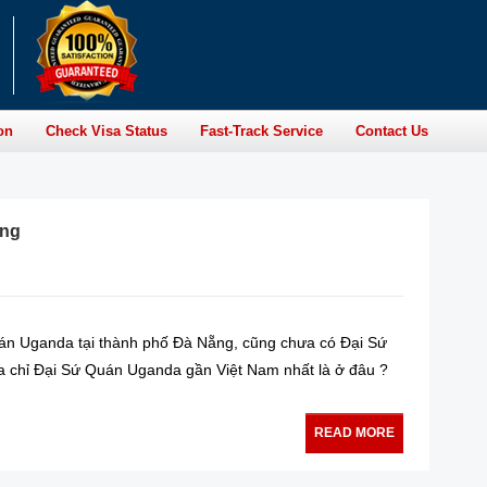
on
Check Visa Status
Fast-Track Service
Contact Us
ẵng
án Uganda tại thành phố Đà Nẵng, cũng chưa có Đại Sứ
ịa chỉ Đại Sứ Quán Uganda gần Việt Nam nhất là ở đâu ?
READ MORE