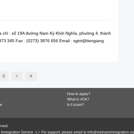
a chỉ : số 19A đường Nam Kỳ Khởi Nghĩa, phường 4, thành
3873 345 Fax : (0273) 3876 656 Email : sgtvt@tiengiang.
READ MORE
3
How to apply?
What is VOA?
de
Is it scam?
erved.
Immigration Service : 👉 For support, please email to info@vietnamimmigration.or