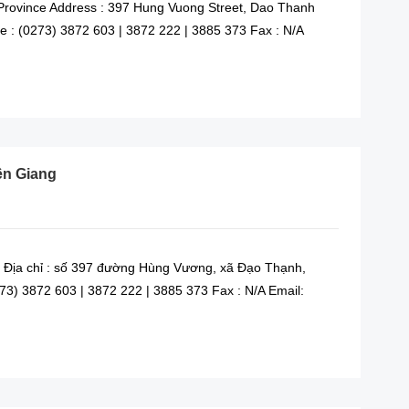
 Province Address : 397 Hung Vuong Street, Dao Thanh
 : (0273) 3872 603 | 3872 222 | 3885 373 Fax : N/A
READ MORE
ền Giang
 Địa chỉ : số 397 đường Hùng Vương, xã Đạo Thạnh,
273) 3872 603 | 3872 222 | 3885 373 Fax : N/A Email:
READ MORE