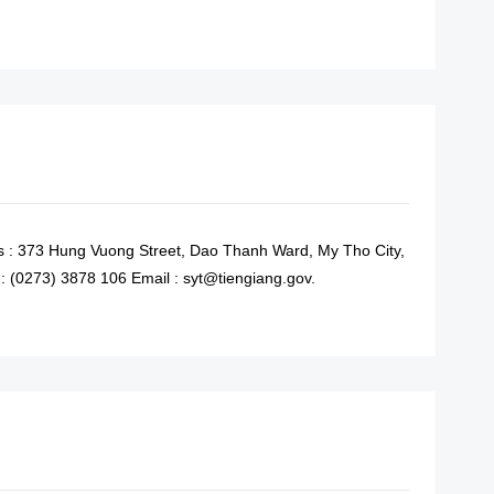
READ MORE
s : 373 Hung Vuong Street, Dao Thanh Ward, My Tho City,
: (0273) 3878 106 Email : syt@tiengiang.gov.
READ MORE