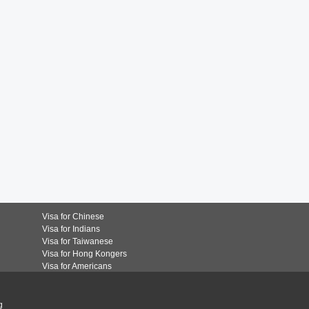
Visa for Chinese
Visa for Indians
Visa for Taiwanese
Visa for Hong Kongers
Visa for Americans
g