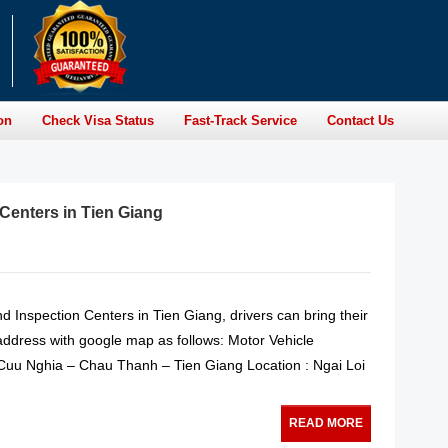
on
Check Visa Status
Fast-Track Service
Contact Us
 Centers in Tien Giang
and Inspection Centers in Tien Giang, drivers can bring their
 address with google map as follows: Motor Vehicle
Cuu Nghia – Chau Thanh – Tien Giang Location : Ngai Loi
READ MORE