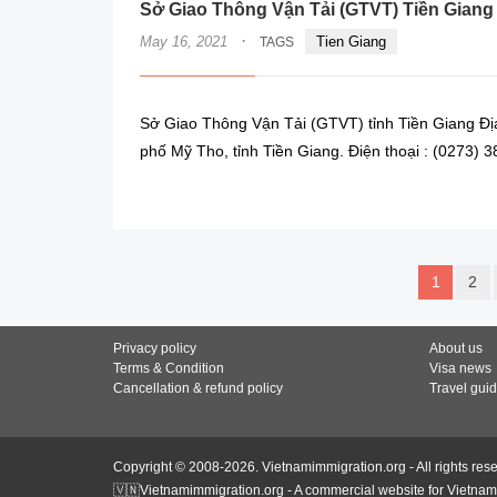
Sở Giao Thông Vận Tải (GTVT) Tiền Giang
·
May 16, 2021
Tien Giang
TAGS
Sở Giao Thông Vận Tải (GTVT) tỉnh Tiền Giang Đị
phố Mỹ Tho, tỉnh Tiền Giang. Điện thoại : (0273) 
1
2
Privacy policy
About us
Terms & Condition
Visa news
Cancellation & refund policy
Travel gui
Copyright © 2008-2026. Vietnamimmigration.org - All rights res
🇻🇳Vietnamimmigration.org - A commercial website for Vietnam 