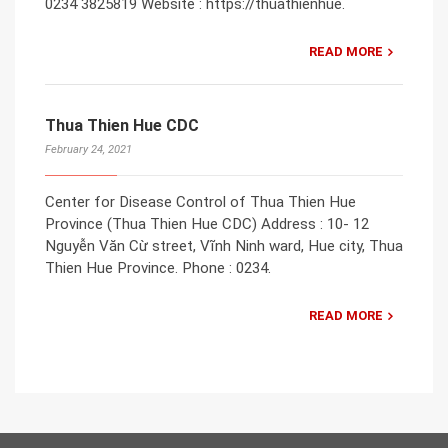
0234 3825819 Website : https://thuathienhue.
READ MORE
Thua Thien Hue CDC
February 24, 2021
Center for Disease Control of Thua Thien Hue
Province (Thua Thien Hue CDC) Address : 10- 12
Nguyễn Văn Cừ street, Vĩnh Ninh ward, Hue city, Thua
Thien Hue Province. Phone : 0234.
READ MORE