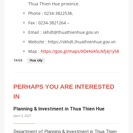
Thua Thien Hue province.
Phone : 0234-3822538,
Fax : 0234-3821264 –
Email : skhdt@thuathienhue.gov.vn
Website : https://skhdt.thuathienhue.gov.vn
Map :
https://goo.gl/maps/XDeNiA5LNfj4j1y58
TAGS
Hue city
PERHAPS YOU ARE INTERESTED
IN
Planning & Investment in Thua Thien Hue
April 3, 2021
Department of Planning & Investment in Thua Thien