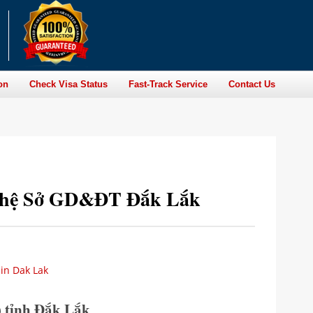
on
Check Visa Status
Fast-Track Service
Contact Us
ên hệ Sở GD&ĐT Đắk Lắk
in Dak Lak
 tỉnh Đắk Lắk