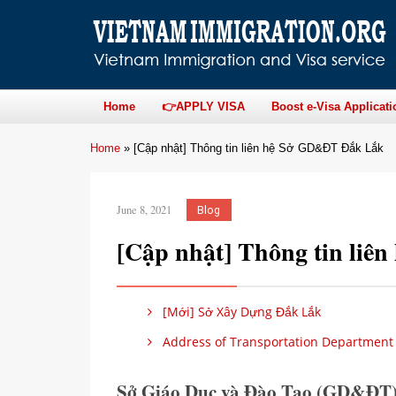
Home
👉APPLY VISA
Boost e-Visa Applicati
Home
»
[Cập nhật] Thông tin liên hệ Sở GD&ĐT Đắk Lắk
June 8, 2021
Blog
[Cập nhật] Thông tin li
[Mới] Sở Xây Dựng Đắk Lắk
Address of Transportation Department 
Sở Giáo Dục và Đào Tạo (GD&ĐT)