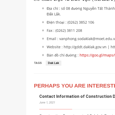
Địa chỉ : số 08 đường Nguyễn Tất Thàn
Đắk Lắk.
Điện thoại : (0262) 3852 106
Fax : (0262) 3811 208
Email : vanphong.sodaklak@moet.edu.v
Website : http://gddt.daklak.gov.vn | ht
Bản đồ chỉ đường :
https://goo.gl/ma
TAGS
Dak Lak
PERHAPS YOU ARE INTEREST
Contact Information of Construction 
June 1, 2021