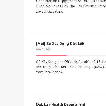
Construction Department of Dak Lak Provin
Buon Ma Thuot City, Dak Lak Province. Phone
xaydung@daklak.
[Mới] Sở Xây Dựng Đắk Lắk
May 31, 2021
Sở Xây Dựng tỉnh Đắk Lắk Địa chỉ : số 15 
Ma Thuột, tỉnh Đắk Lắk. Điện thoại : (0262) 
xaydung@daklak.
Dak Lak Health Department