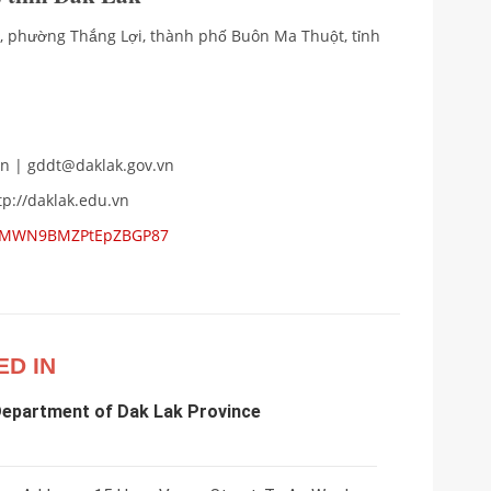
h, phường Thắng Lợi, thành phố Buôn Ma Thuột, tỉnh
n | gddt@daklak.gov.vn
tp://daklak.edu.vn
ps/MWN9BMZPtEpZBGP87
ED IN
Department of Dak Lak Province