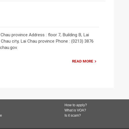
hau province Address : floor 7, Building B, Lai
i Chau city, Lai Chau province Phone : (0213) 3876
ichau.gov.
READ MORE
How to apply?
What is VOA?
de
Is it scam?