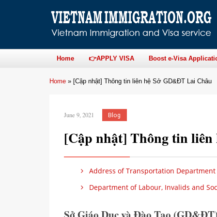
Home
👉APPLY VISA
Boost e-Visa Applicati
Home
»
[Cập nhật] Thông tin liên hệ Sở GD&ĐT Lai Châu
June 9, 2021
Blog
[Cập nhật] Thông tin li
Address of Transportation Department 
Department of Labour, Invalids and Soci
Sở Giáo Dục và Đào Tạo (GD&ĐT)