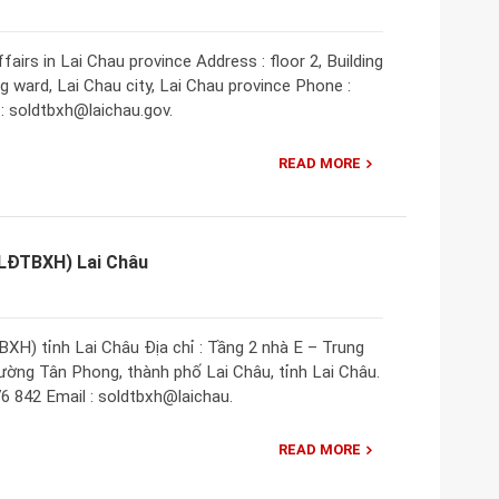
airs in Lai Chau province Address : floor 2, Building
 ward, Lai Chau city, Lai Chau province Phone :
 : soldtbxh@laichau.gov.
READ MORE
(LĐTBXH) Lai Châu
H) tỉnh Lai Châu Địa chỉ : Tầng 2 nhà E – Trung
hường Tân Phong, thành phố Lai Châu, tỉnh Lai Châu.
76 842 Email : soldtbxh@laichau.
READ MORE