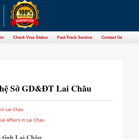
on
Check Visa Status
Fast-Track Service
Contact Us
ên hệ Sở GD&ĐT Lai Châu
in Lai Chau
al Affairs in Lai Chau
 tỉnh Lai Châu