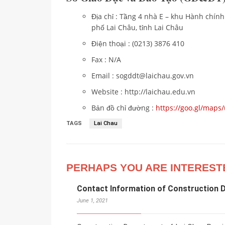
Địa chỉ : Tầng 4 nhà E – khu Hành chín
phố Lai Châu, tỉnh Lai Châu
Điện thoại : (0213) 3876 410
Fax : N/A
Email : sogddt@laichau.gov.vn
Website : http://laichau.edu.vn
Bản đồ chỉ đường :
https://goo.gl/ma
TAGS
Lai Chau
PERHAPS YOU ARE INTEREST
Contact Information of Construction 
June 1, 2021