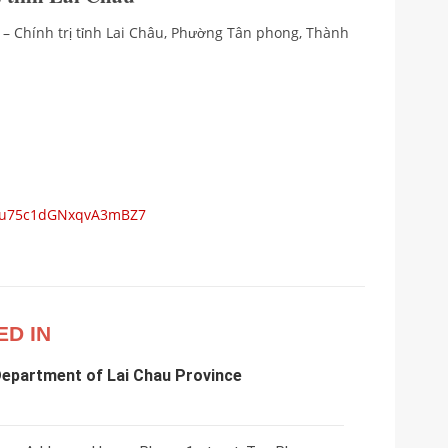
h – Chính trị tỉnh Lai Châu, Phường Tân phong, Thành
ps/u75c1dGNxqvA3mBZ7
ED IN
Department of Lai Chau Province