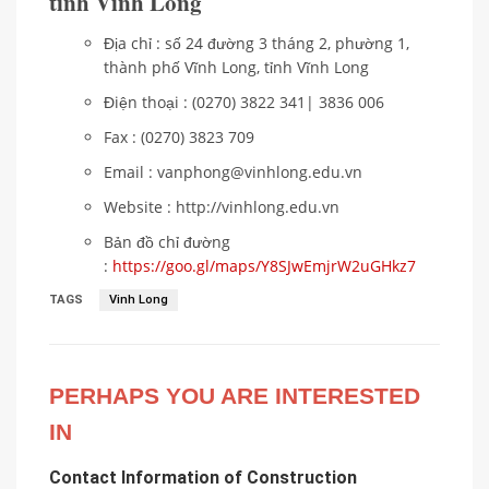
tỉnh Vĩnh Long
Địa chỉ : số 24 đường 3 tháng 2, phường 1,
thành phố Vĩnh Long, tỉnh Vĩnh Long
Điện thoại : (0270) 3822 341| 3836 006
Fax : (0270) 3823 709
Email : vanphong@vinhlong.edu.vn
Website : http://vinhlong.edu.vn
Bản đồ chỉ đường
:
https://goo.gl/maps/Y8SJwEmjrW2uGHkz7
TAGS
Vinh Long
PERHAPS YOU ARE INTERESTED
IN
Contact Information of Construction