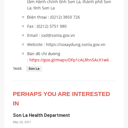
tâm Hành chính tỉnh Sơn La, thành phố Sơn
La, tỉnh Sơn La
Điện thoại : (0212) 3850 726
Fax : (0212) 3751 980
Email : sxd@sonla.gov.vn
Website : https://soxaydung.sonla.gov.vn
Bản đồ chỉ đường
:
https://goo.gl/maps/DFp1cAL8hn5AcX1w6
TAGS
Son La
PERHAPS YOU ARE INTERESTED
IN
Son La Health Department
May 26, 2021