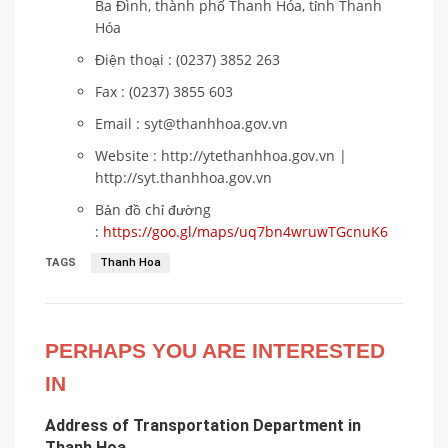
Ba Đình, thành phố Thanh Hóa, tỉnh Thanh
Hóa
Điện thoại : (0237) 3852 263
Fax : (0237) 3855 603
Email : syt@thanhhoa.gov.vn
Website : http://ytethanhhoa.gov.vn |
http://syt.thanhhoa.gov.vn
Bản đồ chỉ đường
:
https://goo.gl/maps/uq7bn4wruwTGcnuK6
TAGS
Thanh Hoa
PERHAPS YOU ARE INTERESTED
IN
Address of Transportation Department in
Thanh Hoa