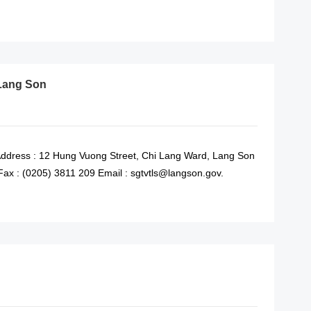
READ MORE
 Lang Son
Address : 12 Hung Vuong Street, Chi Lang Ward, Lang Son
ax : (0205) 3811 209 Email : sgtvtls@langson.gov.
READ MORE