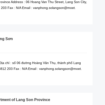
ovince Address : 06 Hoang Van Thu Street, Lang Son City,
2 203 Fax : N/A Email : vanphong.solangson@moet.
READ MORE
ạng Sơn
ịa chỉ : số 06 đường Hoàng Văn Thụ, thành phố Lạng
| 3812 203 Fax : N/A Email : vanphong.solangson@moet.
READ MORE
rtment of Lang Son Province