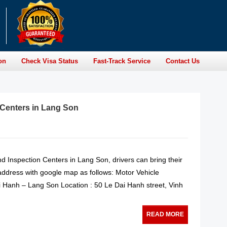
on
Check Visa Status
Fast-Track Service
Contact Us
 Centers in Lang Son
and Inspection Centers in Lang Son, drivers can bring their
 address with google map as follows: Motor Vehicle
 Hanh – Lang Son Location : 50 Le Dai Hanh street, Vinh
READ MORE