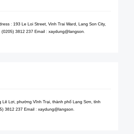
ess : 193 Le Loi Street, Vinh Trai Ward, Lang Son City,
: (0205) 3812 237 Email : xaydung@langson.
READ MORE
 Lê Lợi, phường Vĩnh Trại, thành phố Lạng Sơn, tỉnh
205) 3812 237 Email : xaydung@langson.
READ MORE