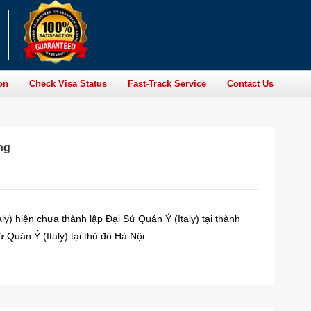
on
Check Visa Status
Fast-Track Service
Contact Us
ng
ly) hiện chưa thành lập Đại Sứ Quán Ý (Italy) tại thành
 Quán Ý (Italy) tại thủ đô Hà Nội.
READ MORE