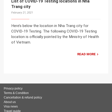
List of COVID-19 Testing locations in Nha
Trang city
February 21, 2021
Here’s below the location in Nha Trang city for
COVID-19 Testing. The following COVID-19 Testing
location is officially pointed by the Ministry of Health
of Vietnam.
READ MORE
Privacy policy
Terms & Condition
Cancellation & refund policy
About us
Visa news
Travel guide