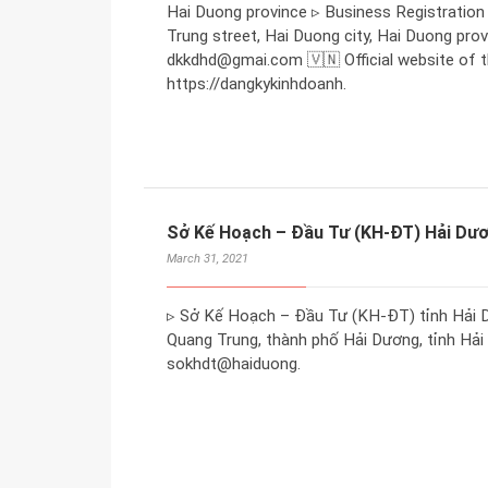
Hai Duong province ▹ Business Registration 
Trung street, Hai Duong city, Hai Duong prov
dkkdhd@gmai.com 🇻🇳 Official website of t
https://dangkykinhdoanh.
Sở Kế Hoạch – Đầu Tư (KH-ĐT) Hải Dư
March 31, 2021
▹ Sở Kế Hoạch – Đầu Tư (KH-ĐT) tỉnh Hải D
Quang Trung, thành phố Hải Dương, tỉnh Hải 
sokhdt@haiduong.