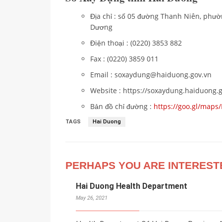
Địa chỉ : số 05 đường Thanh Niên, phư
Dương
Điện thoại : (0220) 3853 882
Fax : (0220) 3859 011
Email : soxaydung@haiduong.gov.vn
Website : https://soxaydung.haiduong.
Bản đồ chỉ đường :
https://goo.gl/map
TAGS
Hai Duong
PERHAPS YOU ARE INTEREST
Hai Duong Health Department
May 26, 2021