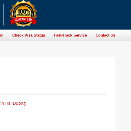
on
Check Visa Status
Fast-Track Service
Contact Us
 in Hai Duong