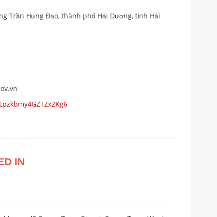
ờng Trần Hưng Đạo, thành phố Hải Dương, tỉnh Hải
gov.vn
s/Lpzkbmy4GZTZx2Kg6
ED IN