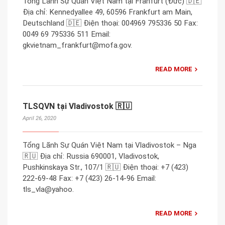
Tổng Lãnh Sự Quán Việt Nam tại Franfurt (Đức) 🇩🇪
Địa chỉ: Kennedyallee 49, 60596 Frankfurt am Main,
Deutschland 🇩🇪 Điện thoại: 004969 795336 50 Fax:
0049 69 795336 511 Email:
gkvietnam_frankfurt@mofa.gov.
READ MORE
TLSQVN tại Vladivostok 🇷🇺
April 26, 2020
Tổng Lãnh Sự Quán Việt Nam tại Vladivostok – Nga
🇷🇺 Địa chỉ: Russia 690001, Vladivostok,
Pushkinskaya Str., 107/1 🇷🇺 Điện thoại: +7 (423)
222-69-48 Fax: +7 (423) 26-14-96 Email:
tls_vla@yahoo.
READ MORE