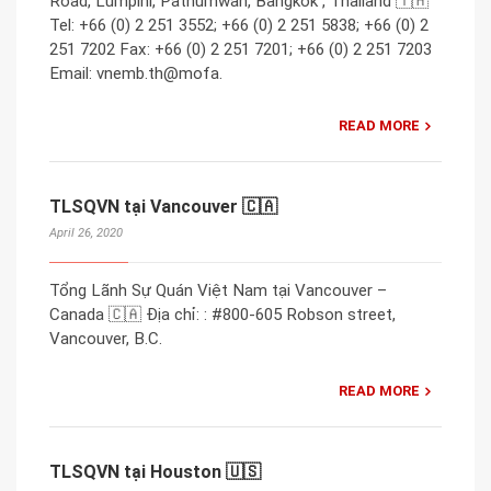
Road, Lumpini, Pathumwan, Bangkok , Thailand 🇹🇭
Tel: +66 (0) 2 251 3552; +66 (0) 2 251 5838; +66 (0) 2
251 7202 Fax: +66 (0) 2 251 7201; +66 (0) 2 251 7203
Email: vnemb.th@mofa.
READ MORE
TLSQVN tại Vancouver 🇨🇦
April 26, 2020
Tổng Lãnh Sự Quán Việt Nam tại Vancouver –
Canada 🇨🇦 Địa chỉ: : #800-605 Robson street,
Vancouver, B.C.
READ MORE
TLSQVN tại Houston 🇺🇸