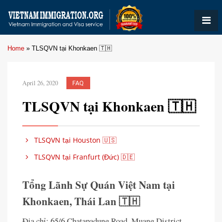
Home
»
TLSQVN tại Khonkaen 🇹🇭
April 26, 2020
FAQ
TLSQVN tại Khonkaen 🇹🇭
TLSQVN tại Houston 🇺🇸
TLSQVN tại Franfurt (Đức) 🇩🇪
Tổng Lãnh Sự Quán Việt Nam tại
Khonkaen, Thái Lan 🇹🇭
Địa chỉ: 65/6 Chatapadung Road, Muang District,